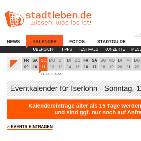
NEWS
KALENDER
FOTOS
STADTGUIDE
ÜBERSICHT
TIPPS
FESTIVALS
KONZERTE
MES
FR
SA
SO
MO
DI
MI
DO
FR
SA
SO
MO
DI
MI
DO
09
10
11
12
13
14
15
16
17
18
19
20
21
22
11. DEZ 2022
Eventkalender für Iserlohn - Sonntag, 
Kalendereinträge älter als 15 Tage werden
und sind ggf. nur noch auf Anfr
EVENTS EINTRAGEN