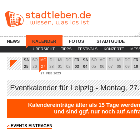
NEWS
KALENDER
FOTOS
STADTGUIDE
ÜBERSICHT
TIPPS
FESTIVALS
KONZERTE
MES
SA
SO
MO
DI
MI
DO
FR
SA
SO
MO
DI
MI
DO
FR
25
26
27
28
01
02
03
04
05
06
07
08
09
10
27. FEB 2023
Eventkalender für Leipzig - Montag, 27
Kalendereinträge älter als 15 Tage werden
und sind ggf. nur noch auf Anfr
EVENTS EINTRAGEN