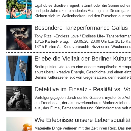
Egal ob es draußen regnet, stürmt oder die Sonne schein
und jede Jahreszeit ein ideales Ausflugsziel für die gan
Kleinen sich im Wellenbecken und den Rutschen austobe
Besondere Tanzperformance Gallus 
Tony Rizzi »Endless Love / Endless Life« Tanzperforman
18/15 KartenFreitag, 29.05.26, 20.00 Uhr Eur 18/15 K
18/15 Karten Als Kind verbrachte Rizzi seine Wochenend
Erlebe die Vielfalt der Berliner Kultur
Berlin pulsiert wie kaum eine andere europäische Metrop
spürt überall kreative Energie, Geschichte und einen ein
Berlins Kulturszene lebt von Gegensätzen, denn etabliert
Detektive im Einsatz - Realität vs. Vo
Verfolgungsjagden durch dunkle Gassen, mysteriöse Auftr
ein Trenchcoat, der als unverkennbares Markenzeichen di
aus, das Filme, Fernsehserien und Kriminalromane seit 
Wie Erlebnisse unsere Lebensqualität
Materielle Dinge verlieren mit der Zeit ihren Reiz. Das n