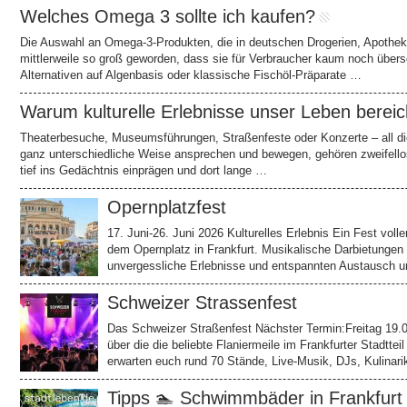
Welches Omega 3 sollte ich kaufen?
Die Auswahl an Omega-3-Produkten, die in deutschen Drogerien, Apothek
mittlerweile so groß geworden, dass sie für Verbraucher kaum noch über
Alternativen auf Algenbasis oder klassische Fischöl-Präparate …
Warum kulturelle Erlebnisse unser Leben berei
Theaterbesuche, Museumsführungen, Straßenfeste oder Konzerte – all die
ganz unterschiedliche Weise ansprechen und bewegen, gehören zweifell
tief ins Gedächtnis einprägen und dort lange …
Opernplatzfest
17. Juni-26. Juni 2026 Kulturelles Erlebnis Ein Fest volle
dem Opernplatz in Frankfurt. Musikalische Darbietunge
unvergessliche Erlebnisse und entspannten Austausch u
Schweizer Strassenfest
Das Schweizer Straßenfest Nächster Termin:Freitag 19
über die die beliebte Flaniermeile im Frankfurter Stadtt
erwarten euch rund 70 Stände, Live-Musik, DJs, Kulinar
Tipps 🏊 Schwimmbäder in Frankfurt