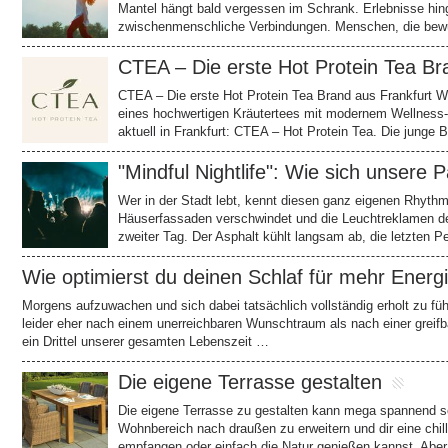
Mantel hängt bald vergessen im Schrank. Erlebnisse hi
zwischenmenschliche Verbindungen. Menschen, die bew
CTEA – Die erste Hot Protein Tea Br
CTEA – Die erste Hot Protein Tea Brand aus Frankfurt W
eines hochwertigen Kräutertees mit modernem Wellness-
aktuell in Frankfurt: CTEA – Hot Protein Tea. Die junge 
"Mindful Nightlife": Wie sich unsere 
Wer in der Stadt lebt, kennt diesen ganz eigenen Rhythm
Häuserfassaden verschwindet und die Leuchtreklamen d
zweiter Tag. Der Asphalt kühlt langsam ab, die letzten 
Wie optimierst du deinen Schlaf für mehr Energ
Morgens aufzuwachen und sich dabei tatsächlich vollständig erholt zu füh
leider eher nach einem unerreichbaren Wunschtraum als nach einer greifb
ein Drittel unserer gesamten Lebenszeit …
Die eigene Terrasse gestalten
Die eigene Terrasse zu gestalten kann mega spannend se
Wohnbereich nach draußen zu erweitern und dir eine chil
empfangen oder einfach die Natur genießen kannst. Aber 