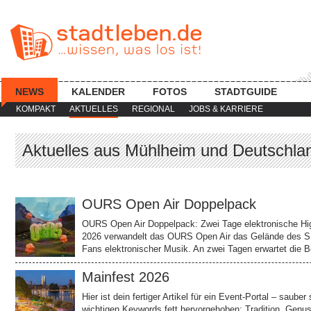
NEWS
KALENDER
FOTOS
STADTGUIDE
KOMPAKT
AKTUELLES
REGIONAL
JOBS & KARRIERE
Aktuelles aus Mühlheim und Deutschla
OURS Open Air Doppelpack
OURS Open Air Doppelpack: Zwei Tage elektronische High
2026 verwandelt das OURS Open Air das Gelände des SSC
Fans elektronischer Musik. An zwei Tagen erwartet die
Mainfest 2026
Hier ist dein fertiger Artikel für ein Event-Portal – saube
wichtigen Keywords fett hervorgehoben: Tradition, Gen