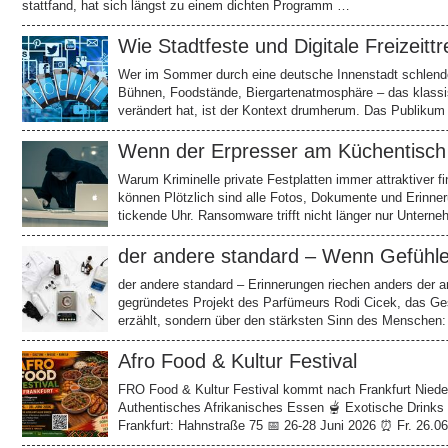
stattfand, hat sich längst zu einem dichten Programm …
Wie Stadtfeste und Digitale Freize
Wer im Sommer durch eine deutsche Innenstadt schlendert,
Bühnen, Foodstände, Biergartenatmosphäre – das klassi
verändert hat, ist der Kontext drumherum. Das Publik
Wenn der Erpresser am Küchentisch
Warum Kriminelle private Festplatten immer attraktiver 
können Plötzlich sind alle Fotos, Dokumente und Erinner
tickende Uhr. Ransomware trifft nicht länger nur Unte
der andere standard – Wenn Gefühle
der andere standard – Erinnerungen riechen anders der an
gegründetes Projekt des Parfümeurs Rodi Cicek, das Ges
erzählt, sondern über den stärksten Sinn des Menschen:
Afro Food & Kultur Festival
FRO Food & Kultur Festival kommt nach Frankfurt Nieder
Authentisches Afrikanisches Essen 🫕 Exotische Drinks 
Frankfurt: Hahnstraße 75 📅 26-28 Juni 2026 ⏰ Fr. 26.06