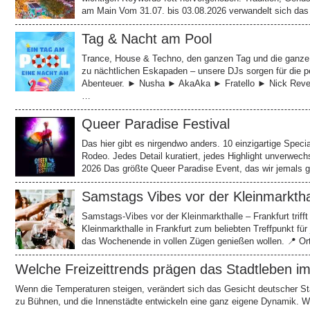
am Main Vom 31.07. bis 03.08.2026 verwandelt sich das
Tag & Nacht am Pool
Trance, House & Techno, den ganzen Tag und die ganze
zu nächtlichen Eskapaden – unsere DJs sorgen für die p
Abenteuer. ► Nusha ► AkaAka ► Fratello ► Nick Reve
…
Queer Paradise Festival
Das hier gibt es nirgendwo anders. 10 einzigartige Speci
Rodeo. Jedes Detail kuratiert, jedes Highlight unver
2026 Das größte Queer Paradise Event, das wir jemals 
Samstags Vibes vor der Kleinmarktha
Samstags-Vibes vor der Kleinmarkthalle – Frankfurt triff
Kleinmarkthalle in Frankfurt zum beliebten Treffpunkt f
das Wochenende in vollen Zügen genießen wollen. 📍 Ort
Welche Freizeittrends prägen das Stadtleben 
Wenn die Temperaturen steigen, verändert sich das Gesicht deutscher Stä
zu Bühnen, und die Innenstädte entwickeln eine ganz eigene Dynamik. 