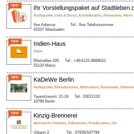
TIPP
Ihr Vorstellungspaket auf Stadtleben.
Ausflugsziele
,
Clubs & Discos
,
Kosmetiksalons
,
Restaurants
,
Waren
Ihre Adresse
Tel.: Ihre Telefonnummer
65207 Wiesbaden
TIPP
Indien-Haus
Möbel
Rheinallee 205
Tel.: +49-6131-9689610
55120 Mainz
TIPP
KaDeWe Berlin
Ausflugsziele
,
Einkaufszentren
,
Mietlocations
,
Restaurants
,
Sehenswü
Tauentzienstr. 21-24
Tel.: 03021210
10789 Berlin
TIPP
Kinzig-Brennerei
alkoholische Getränke
,
Delikatessen
,
Eventlocations
,
Gin
Urbann 2
Tel.: 07835/547794