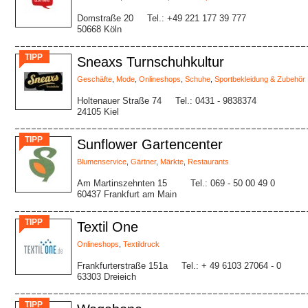
Domstraße 20
Tel.: +49 221 177 39 777
50668 Köln
TIPP
Sneaxs Turnschuhkultur
Geschäfte
,
Mode
,
Onlineshops
,
Schuhe
,
Sportbekleidung & Zubehör
Holtenauer Straße 74
Tel.: 0431 - 9838374
24105 Kiel
TIPP
Sunflower Gartencenter
Blumenservice
,
Gärtner
,
Märkte
,
Restaurants
Am Martinszehnten 15
Tel.: 069 - 50 00 49 0
60437 Frankfurt am Main
TIPP
Textil One
Onlineshops
,
Textildruck
Frankfurterstraße 151a
Tel.: + 49 6103 27064 - 0
63303 Dreieich
TIPP