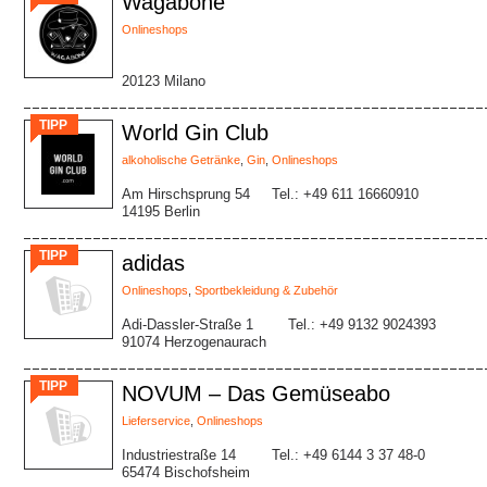
Wagabone
Onlineshops
20123 Milano
TIPP
World Gin Club
alkoholische Getränke
,
Gin
,
Onlineshops
Am Hirschsprung 54
Tel.: +49 611 16660910
14195 Berlin
TIPP
adidas
Onlineshops
,
Sportbekleidung & Zubehör
Adi-Dassler-Straße 1
Tel.: +49 9132 9024393
91074 Herzogenaurach
TIPP
NOVUM – Das Gemüseabo
Lieferservice
,
Onlineshops
Industriestraße 14
Tel.: +49 6144 3 37 48-0
65474 Bischofsheim