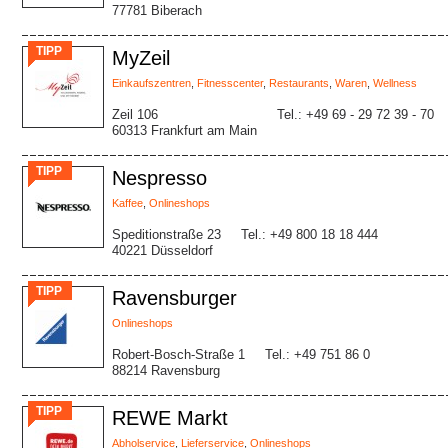
77781 Biberach
TIPP
MyZeil
Einkaufszentren
,
Fitnesscenter
,
Restaurants
,
Waren
,
Wellness
Zeil 106
Tel.: +49 69 - 29 72 39 - 70
60313 Frankfurt am Main
TIPP
Nespresso
Kaffee
,
Onlineshops
Speditionstraße 23
Tel.: +49 800 18 18 444
40221 Düsseldorf
TIPP
Ravensburger
Onlineshops
Robert-Bosch-Straße 1
Tel.: +49 751 86 0
88214 Ravensburg
TIPP
REWE Markt
Abholservice
,
Lieferservice
,
Onlineshops