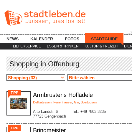
NEWS
KALENDER
FOTOS
STADTGUIDE
LIEFERSERVICE
ESSEN & TRINKEN
KULTUR & FREIZEIT
DIE
Shopping in Offenburg
TIPP
Armbruster's Hoflädele
Delikatessen
,
Ferienhäuser
,
Gin
,
Spirituosen
Alte Landstr. 6
Tel.: +49 7803 3235
77723 Gengenbach
TIPP
Bringmeister