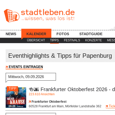
NEWS
KALENDER
FOTOS
STADTGUIDE
ÜBERSICHT
TIPPS
FESTIVALS
KONZERTE
MES
Eventhighlights & Tipps für Papenburg
EVENTS EINTRAGEN
Mittwoch, 09.09.2026
TIPP
🍻🌆 Frankfurter Oktoberfest 2026 - d
223.610 Ansichten
Frankfurter Oktoberfest
Tick
60528 Frankfurt am Main, Mörfelder Landstraße 362