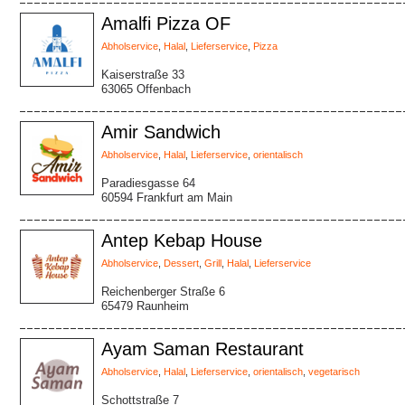
Amalfi Pizza OF
Abholservice
,
Halal
,
Lieferservice
,
Pizza
Kaiserstraße 33
63065 Offenbach
Amir Sandwich
Abholservice
,
Halal
,
Lieferservice
,
orientalisch
Paradiesgasse 64
60594 Frankfurt am Main
Antep Kebap House
Abholservice
,
Dessert
,
Grill
,
Halal
,
Lieferservice
Reichenberger Straße 6
65479 Raunheim
Ayam Saman Restaurant
Abholservice
,
Halal
,
Lieferservice
,
orientalisch
,
vegetarisch
Schottstraße 7