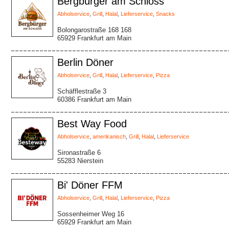
Bergbürger am Schloss
Abholservice
,
Grill
,
Halal
,
Lieferservice
,
Snacks
Bolongarostraße 168 168
65929 Frankfurt am Main
Berlin Döner
Abholservice
,
Grill
,
Halal
,
Lieferservice
,
Pizza
Schäfflestraße 3
60386 Frankfurt am Main
Best Way Food
Abholservice
,
amerikanisch
,
Grill
,
Halal
,
Lieferservice
Sironastraße 6
55283 Nierstein
Bi' Döner FFM
Abholservice
,
Grill
,
Halal
,
Lieferservice
,
Pizza
Sossenheimer Weg 16
65929 Frankfurt am Main