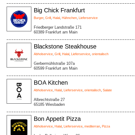
Big Chick Frankfurt
Burger
,
Grill
,
Halal
,
Hähnchen
,
Lieferservice
Friedberger Landstraße 171
60389 Frankfurt am Main
Blackstone Steakhouse
Abholservice
,
Grill
,
Halal
,
Lieferservice
,
orientalisch
Gerbermühlstraße 107a
60599 Frankfurt am Main
BOA Kitchen
Abholservice
,
Halal
,
Lieferservice
,
orientalisch
,
Salate
Albrechtstraße 27
65185 Wiesbaden
Bon Appetit Pizza
Abholservice
,
Halal
,
Lieferservice
,
mediterran
,
Pizza