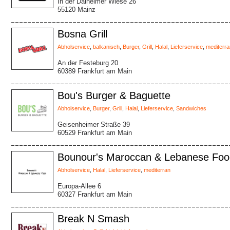
In der Dalheimer Wiese 26
55120 Mainz
Bosna Grill
Abholservice
,
balkanisch
,
Burger
,
Grill
,
Halal
,
Lieferservice
,
mediterra
An der Festeburg 20
60389 Frankfurt am Main
Bou's Burger & Baguette
Abholservice
,
Burger
,
Grill
,
Halal
,
Lieferservice
,
Sandwiches
Geisenheimer Straße 39
60529 Frankfurt am Main
Bounour's Maroccan & Lebanese Foo
Abholservice
,
Halal
,
Lieferservice
,
mediterran
Europa-Allee 6
60327 Frankfurt am Main
Break N Smash