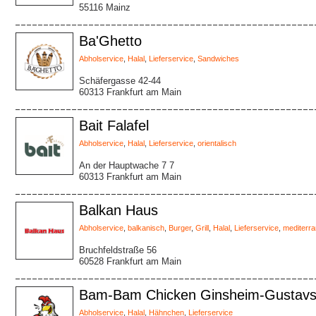
55116 Mainz
Ba'Ghetto
Abholservice
,
Halal
,
Lieferservice
,
Sandwiches
Schäfergasse 42-44
60313 Frankfurt am Main
Bait Falafel
Abholservice
,
Halal
,
Lieferservice
,
orientalisch
An der Hauptwache 7 7
60313 Frankfurt am Main
Balkan Haus
Abholservice
,
balkanisch
,
Burger
,
Grill
,
Halal
,
Lieferservice
,
mediterra
Bruchfeldstraße 56
60528 Frankfurt am Main
Bam-Bam Chicken Ginsheim-Gustavs
Abholservice
,
Halal
,
Hähnchen
,
Lieferservice