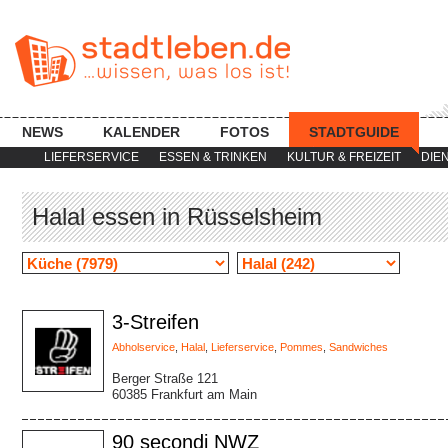
NEWS
KALENDER
FOTOS
STADTGUIDE
LIEFERSERVICE
ESSEN & TRINKEN
KULTUR & FREIZEIT
DIE
Halal essen in Rüsselsheim
3-Streifen
Abholservice
,
Halal
,
Lieferservice
,
Pommes
,
Sandwiches
Berger Straße 121
60385 Frankfurt am Main
90 secondi NWZ