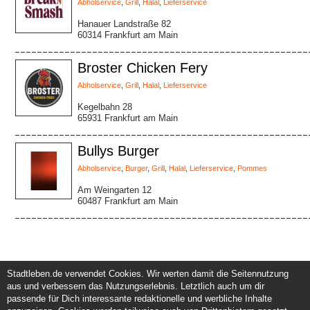
Abholservice
,
Grill
,
Halal
,
Lieferservice
Hanauer Landstraße 82
60314 Frankfurt am Main
Broster Chicken Fery
Abholservice
,
Grill
,
Halal
,
Lieferservice
Kegelbahn 28
65931 Frankfurt am Main
Bullys Burger
Abholservice
,
Burger
,
Grill
,
Halal
,
Lieferservice
,
Pommes
Am Weingarten 12
60487 Frankfurt am Main
Stadtleben.de verwendet Cookies. Wir werten damit die Seitennutzung
aus und verbessern das Nutzungserlebnis. Letztlich auch um dir
Service und Support
Kunden und Partner
passende für Dich interessante redaktionelle und werbliche Inhalte
Kontakt
Events eintragen