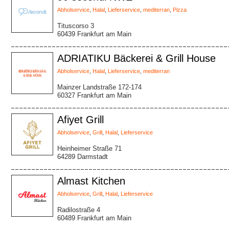
Abholservice
,
Halal
,
Lieferservice
,
mediterran
,
Pizza
Tituscorso 3
60439 Frankfurt am Main
ADRIATIKU Bäckerei & Grill House
Abholservice
,
Halal
,
Lieferservice
,
mediterran
Mainzer Landstraße 172-174
60327 Frankfurt am Main
Afiyet Grill
Abholservice
,
Grill
,
Halal
,
Lieferservice
Heinheimer Straße 71
64289 Darmstadt
Almast Kitchen
Abholservice
,
Grill
,
Halal
,
Lieferservice
Radilostraße 4
60489 Frankfurt am Main