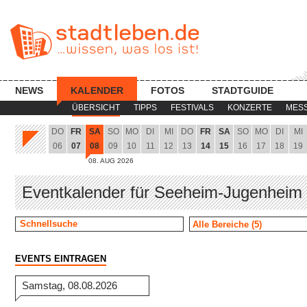
NEWS
KALENDER
FOTOS
STADTGUIDE
ÜBERSICHT
TIPPS
FESTIVALS
KONZERTE
MES
DO
FR
SA
SO
MO
DI
MI
DO
FR
SA
SO
MO
DI
MI
06
07
08
09
10
11
12
13
14
15
16
17
18
19
08. AUG 2026
Eventkalender für Seeheim-Jugenheim 
EVENTS EINTRAGEN
Samstag, 08.08.2026