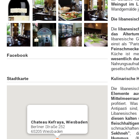
Weingut im L
Wandgemälde je
Die libanesis
Die
libanesis
das Altertu
libanesische G
einst als "Par
Feinschmecke
Küche ist m
Facebook
wesentlich du
Nahrungsaufna
gesellschaftlic
Stadtkarte
Kulinarische 
Die libanesi
Elemente a
Mittelmeerra
profitiert. W
Antipasti sind
Libanesisches 
diesen kalten
Chateau Kefraya, Wiesbaden
fleischhaltig
Berliner Straße 252
schmackhaft
65205 Wiesbaden
Sekhneh"
; d
Hummus
(Ki