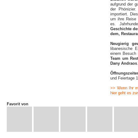
aufgrund der gu
der Phönizier
importiert. Di
um ihre Reise 
es. Jahrhund
Geschichte des
dem, Restaura
Neugierig gew
libanesische 
einem Besuch 
Team um Rest
Dany Andraos
Öffnungszeit
und Feiertage 
>> Wenn Ihr m
hier geht es zu
Favorit von