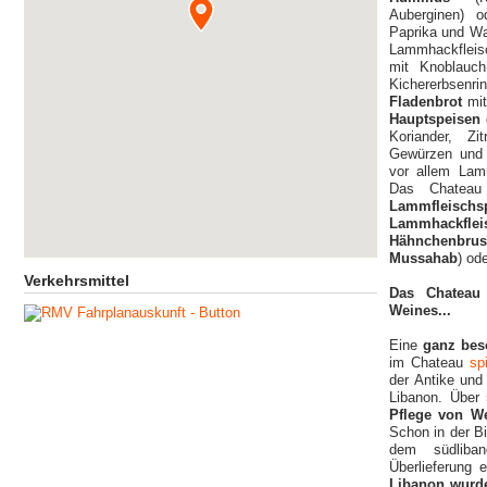
Auberginen) 
Paprika und W
Lammhackfleisc
mit Knoblauc
Kichererbse
Fladenbrot
mit
Hauptspeisen
Koriander, Zi
Gewürzen un
vor allem Lam
Das Chatea
Lammfleischs
Lammhackfleis
Hähnchenbrust
Mussahab
) od
Verkehrsmittel
Das Chateau 
Weines...
Eine
ganz bes
im Chateau
sp
der Antike und
Libanon. Über
Pflege von W
Schon in der B
dem südliban
Überlieferung e
Libanon wurde