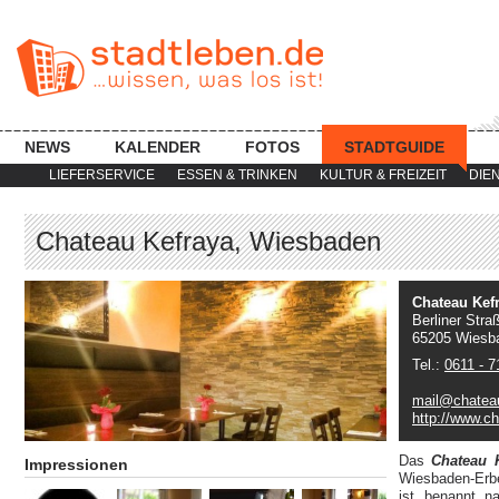
NEWS
KALENDER
FOTOS
STADTGUIDE
LIEFERSERVICE
ESSEN & TRINKEN
KULTUR & FREIZEIT
DIE
Chateau Kefraya, Wiesbaden
Chateau Kef
Berliner Stra
65205 Wiesb
Tel.:
0611 - 
mail@chateau
http://www.c
Das
Chateau 
Impressionen
Wiesbaden-Erbe
ist benannt n