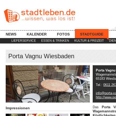
NEWS
KALENDER
FOTOS
STADTGUIDE
LIEFERSERVICE
ESSEN & TRINKEN
KULTUR & FREIZEIT
DIE
Porta Vagnu Wiesbaden
Porta Vagnu
Wagemannstr
65183 Wiesb
Tel.:
0611 26
info@porta-v
http://www.po
Das
Porta 
Impressionen
Wagemannstr
Köstlichkeite