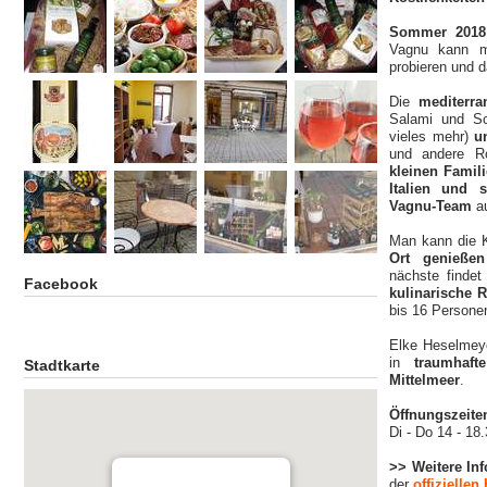
Sommer 201
Vagnu kann m
probieren und d
Die
mediterra
Salami und Sc
vieles mehr)
un
und andere 
kleinen Famil
Italien und s
Vagnu-Team
au
Man kann die K
Ort genießen
nächste findet
Facebook
kulinarische 
bis 16 Personen
Elke Heselmeye
in
traumhaf
Stadtkarte
Mittelmeer
.
Öffnungszeite
Di - Do 14 - 18.
>> Weitere Inf
der
offizielle