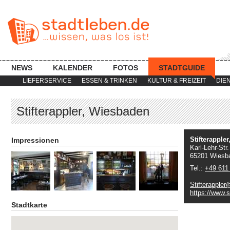
NEWS
KALENDER
FOTOS
STADTGUIDE
LIEFERSERVICE
ESSEN & TRINKEN
KULTUR & FREIZEIT
DIE
Stifterappler, Wiesbaden
Stifterapple
Impressionen
Karl-Lehr-Str.
65201 Wiesb
Tel.:
+49 611
Stifterappler
https://www.st
Stadtkarte