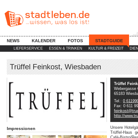
NEWS
KALENDER
FOTOS
STADTGUIDE
LIEFERSERVICE
ESSEN & TRINKEN
KULTUR & FREIZEIT
DIE
Trüffel Feinkost, Wiesbaden
Trüffel Fein
Webergasse 
65183 Wiesb
Tel.:
0 61199
Fax: 0 611 9
feinkost@true
http://www.tru
Unsere Hotelgä
Impressionen
Trüffel-Haus 
Café-Bistro/Re