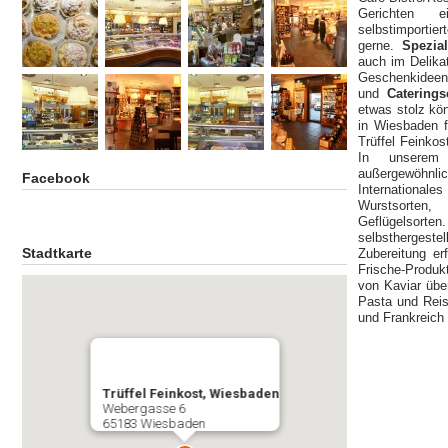
Gerichten 
selbstimporti
gerne.
Spezia
auch im Delika
Geschenkideen 
und
Catering
etwas stolz kö
in Wiesbaden f
Trüffel Feinko
In unserem 
außergewöhn
Facebook
International
Wurstsorten,
Geflügelsort
selbsthergeste
Stadtkarte
Zubereitung er
Frische-Produk
von Kaviar über
Pasta und Reis
und Frankreich 
Trüffel Feinkost, Wiesbaden
Webergasse 6
65183 Wiesbaden