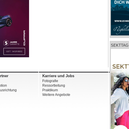
SEKTTAG 
rtner
Karriere und Jobs
Unterne
Fotografie
Über uns
tion
Ressortleitung
Datenschu
usrichtung
Praktikum
AGB
Weitere Angebote
Impressu
© 2026 st