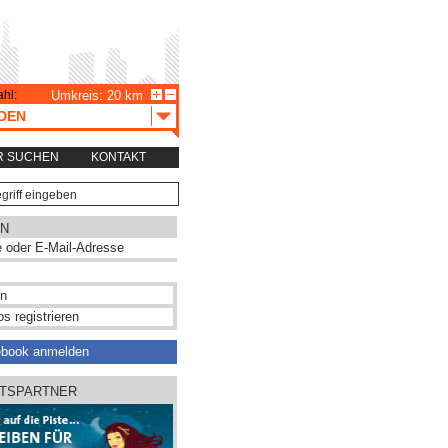
hl:
Umkreis: 20 km
DEN
R SUCHEN
KONTAKT
N
s registrieren
ebook anmelden
̈TSPARTNER