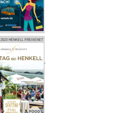
2023 HENKELL FREIXENET
hmen
tz
m
adtleben GmbH