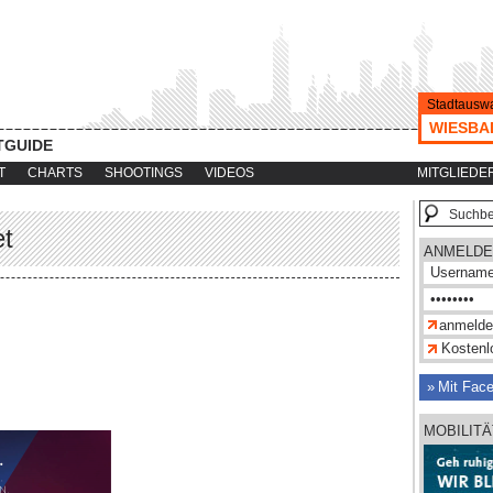
Stadtauswa
WIESBA
TGUIDE
T
CHARTS
SHOOTINGS
VIDEOS
MITGLIEDE
et
ANMELDE
Kostenlo
Mit Fac
MOBILITA