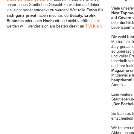
unser neues Stadtleben Gesicht zu werden und dabei
Viele unsere
vielleicht sogar entdeckt zu werden! Wer tolle
Fotos für
Next Topmo
sich ganz privat
haben möchte, ob
Beauty, Erotik,
auf Covern 
Business
oder auch
Hochzeit
und nicht veröffentlicht
oder die Bil
werden will, wendet sich am besten direkt an
T.W.Klein.
Lebenspartne
Die wohl
lus
Mutter ihre 
Jury genau s
so überrasch
und voller Fr
Innerhalb vo
und ihre loc
Magazine
un
Mittlerweile
hauptberufli
Amerika.
Eine weitere
Stadtleben.d
„Der Bachel
So kann es k
entscheidest 
Wir freuen u
Aktion unse