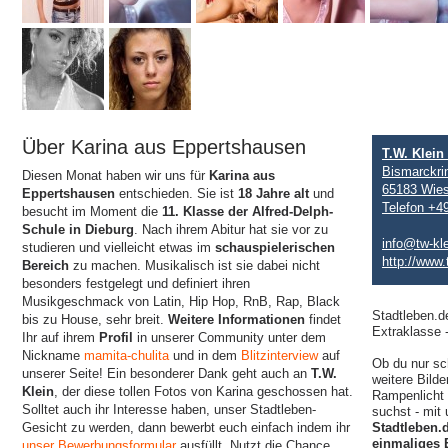
Über Karina aus Eppertshausen
T.W. Klei
Bismarckri
Diesen Monat haben wir uns für
Karina aus
65183 Wie
Eppertshausen
entschieden. Sie ist
18 Jahre alt
und
Telefon +4
besucht im Moment die
11. Klasse der Alfred-Delph-
Schule in Dieburg
. Nach ihrem Abitur hat sie vor zu
info@tw-kl
studieren und vielleicht etwas im
schauspielerischen
http://www.
Bereich
zu machen. Musikalisch ist sie dabei nicht
besonders festgelegt und definiert ihren
Musikgeschmack von Latin, Hip Hop, RnB, Rap, Black
Stadtleben.d
bis zu House, sehr breit.
Weitere Informationen
findet
Extraklasse 
Ihr auf ihrem
Profil
in unserer Community unter dem
Nickname
mamita-chulita
und in dem
Blitzinterview
auf
Ob du nur sc
unserer Seite! Ein besonderer Dank geht auch an
T.W.
weitere Bilde
Klein
, der diese tollen Fotos von Karina geschossen hat.
Rampenlicht 
Solltet auch ihr Interesse haben, unser Stadtleben-
suchst - mit
Gesicht zu werden, dann bewerbt euch einfach indem ihr
Stadtleben.
einmaliges 
unser Bewerbungsformular
ausfüllt. Nutzt die Chance