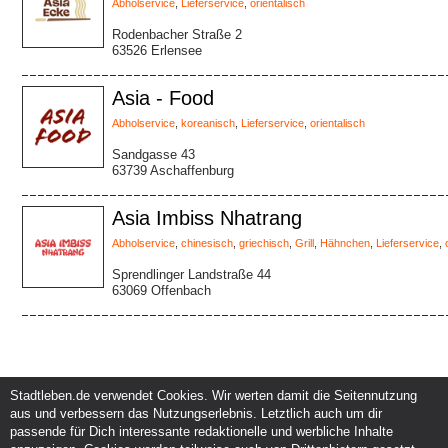
Abholservice
,
Lieferservice
,
orientalisch
Rodenbacher Straße 2
63526 Erlensee
Asia - Food
Abholservice
,
koreanisch
,
Lieferservice
,
orientalisch
Sandgasse 43
63739 Aschaffenburg
Asia Imbiss Nhatrang
Abholservice
,
chinesisch
,
griechisch
,
Grill
,
Hähnchen
,
Lieferservice
,
Sprendlinger Landstraße 44
63069 Offenbach
Stadtleben.de verwendet Cookies. Wir werten damit die Seitennutzung
aus und verbessern das Nutzungserlebnis. Letztlich auch um dir
Service und Support
Kunden und Partner
passende für Dich interessante redaktionelle und werbliche Inhalte
Kontakt
Events eintragen