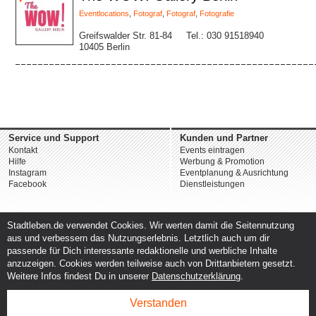
Eventlocations
,
Fotograf
,
Fotograf
,
Fotografie
Greifswalder Str. 81-84
Tel.: 030 91518940
10405 Berlin
Service und Support
Kunden und Partner
Kontakt
Events eintragen
Hilfe
Werbung & Promotion
Instagram
Eventplanung & Ausrichtung
Facebook
Dienstleistungen
Stadtleben.de verwendet Cookies. Wir werten damit die Seitennutzung
aus und verbessern das Nutzungserlebnis. Letztlich auch um dir
passende für Dich interessante redaktionelle und werbliche Inhalte
anzuzeigen. Cookies werden teilweise auch von Drittanbietern gesetzt.
Weitere Infos findest Du in unserer
Datenschutzerklärung
.
Verstanden