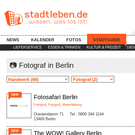
NEWS
KALENDER
FOTOS
STADTGUIDE
LIEFERSERVICE
ESSEN & TRINKEN
KULTUR & FREIZEIT
DIE
📷 Fotograf in Berlin
TIPP
Fotosafari Berlin
Fotograf
,
Fotograf
,
Weiterbildung
Oraniendamm 71
Tel.: 0800 344 1144
13469 Berlin
TIPP
The WOW! Gallery Berlin