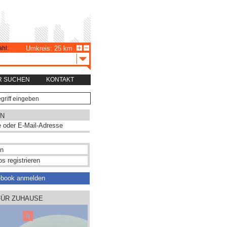
hl:
Umkreis: 25 km
R SUCHEN
KONTAKT
N
s registrieren
ebook anmelden
FÜR ZUHAUSE