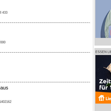
88 433
7000
ESSEN L
haus
61402162