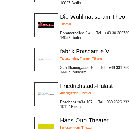
10627 Berlin
Die Wühlmäuse am Theo
Theater
Pommernallee 2-4
Tel.: +49 30 30673
14052 Berlin
fabrik Potsdam e.V.
Tanzschulen
,
Theater
,
Tänzer
Schiffbauergasse 10
Tel.: +49-331-28
14467 Potsdam
Friedrichstadt-Palast
Ausflugsziele
,
Theater
Friedrichstraße 107
Tel.: 030 2326 23
10117 Berlin
Hans-Otto-Theater
Kulturzentrum
,
Theater