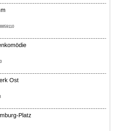
mm
-8859110
penkomödie
0
erk Ost
3
mburg-Platz