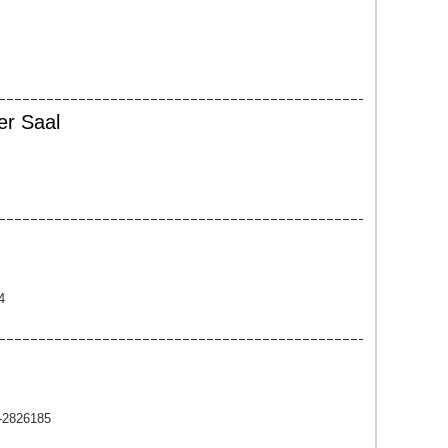
er Saal
4
0-2826185