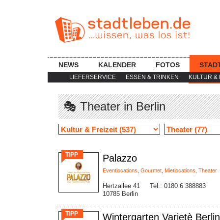
NEWS
KALENDER
FOTOS
STAD
LIEFERSERVICE
ESSEN & TRINKEN
KULTUR & 
🎭 Theater in Berlin
TIPP
Palazzo
Eventlocations
,
Gourmet
,
Mietlocations
,
Theater
Hertzallee 41
Tel.: 0180 6 388883
10785 Berlin
TIPP
Wintergarten Varietè Berlin