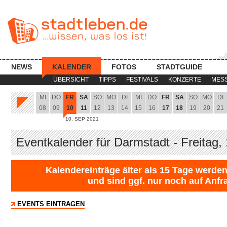
NEWS
KALENDER
FOTOS
STADTGUIDE
ÜBERSICHT
TIPPS
FESTIVALS
KONZERTE
MES
MI
DO
FR
SA
SO
MO
DI
MI
DO
FR
SA
SO
MO
DI
08
09
10
11
12
13
14
15
16
17
18
19
20
21
10. SEP 2021
Eventkalender für Darmstadt - Freitag,
Kalendereinträge älter als 15 Tage werden
und sind ggf. nur noch auf Anfr
EVENTS EINTRAGEN