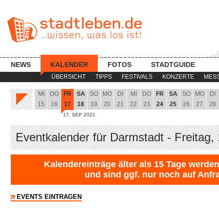
NEWS
KALENDER
FOTOS
STADTGUIDE
ÜBERSICHT
TIPPS
FESTIVALS
KONZERTE
MES
MI
DO
FR
SA
SO
MO
DI
MI
DO
FR
SA
SO
MO
DI
15
16
17
18
19
20
21
22
23
24
25
26
27
28
17. SEP 2021
Eventkalender für Darmstadt - Freitag,
Kalendereinträge älter als 15 Tage werden
und sind ggf. nur noch auf Anfr
EVENTS EINTRAGEN