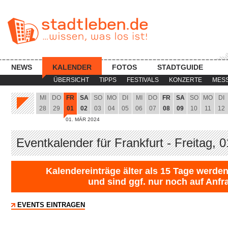
NEWS
KALENDER
FOTOS
STADTGUIDE
ÜBERSICHT
TIPPS
FESTIVALS
KONZERTE
MES
MI
DO
FR
SA
SO
MO
DI
MI
DO
FR
SA
SO
MO
DI
28
29
01
02
03
04
05
06
07
08
09
10
11
12
01. MÄR 2024
Eventkalender für Frankfurt - Freitag, 
Kalendereinträge älter als 15 Tage werden
und sind ggf. nur noch auf Anfr
EVENTS EINTRAGEN