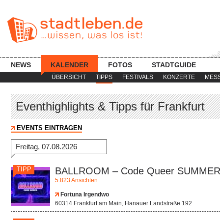
NEWS
KALENDER
FOTOS
STADTGUIDE
ÜBERSICHT
TIPPS
FESTIVALS
KONZERTE
MES
Eventhighlights & Tipps für Frankfurt
EVENTS EINTRAGEN
Freitag, 07.08.2026
TIPP
BALLROOM – Code Queer SUMME
5.823 Ansichten
Fortuna Irgendwo
60314 Frankfurt am Main, Hanauer Landstraße 192