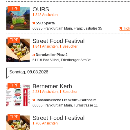
TIPP
OURS
1.848 Ansichten
SSC Sparta
Tick
60385 Frankfurt am Main, Franziusstraße 35
TIPP
Street Food Festival
1.841 Ansichten, 1 Besucher
Dortelweiler Platz 2
61118 Bad Vilbel, Friedberger Straße
Sonntag, 09.08.2026
TIPP
Bernemer Kerb
2.231 Ansichten, 1 Besucher
Johanniskirche Frankfurt - Bornheim
60385 Frankfurt am Main, Turmstrasse 11
TIPP
Street Food Festival
1.706 Ansichten