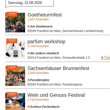
Samstag, 15.08.2026
TIPP
Goetheturmfest
1.657 Ansichten
Am Goetheturm
60599 Frankfurt am Main, Sachsenhäuser Landwehrweg
TIPP
parfüm workshop
2.239 Ansichten
der andere standard
Tick
60314 Frankfurt am Main, Schwedlerstraße 1-5
TIPP
Sachsenhäuser Brunnenfest
1.564 Ansichten
Paradiesplatz
60594 Frankfurt am Main, Paradiesgasse
TIPP
Wein und Genuss Festival
2.716 Ansichten
Schloss Fechenbach