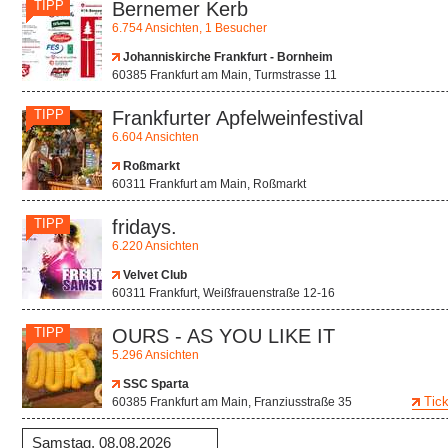
TIPP
Bernemer Kerb
6.754 Ansichten, 1 Besucher
Johanniskirche Frankfurt - Bornheim
60385 Frankfurt am Main, Turmstrasse 11
TIPP
Frankfurter Apfelweinfestival
6.604 Ansichten
Roßmarkt
60311 Frankfurt am Main, Roßmarkt
TIPP
fridays.
6.220 Ansichten
Velvet Club
60311 Frankfurt, Weißfrauenstraße 12-16
TIPP
OURS - AS YOU LIKE IT
5.296 Ansichten
SSC Sparta
Tick
60385 Frankfurt am Main, Franziusstraße 35
Samstag, 08.08.2026