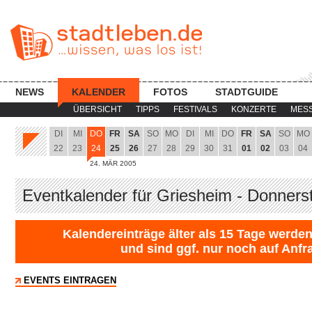
NEWS
KALENDER
FOTOS
STADTGUIDE
ÜBERSICHT
TIPPS
FESTIVALS
KONZERTE
MES
DI
MI
DO
FR
SA
SO
MO
DI
MI
DO
FR
SA
SO
MO
22
23
24
25
26
27
28
29
30
31
01
02
03
04
24. MÄR 2005
Eventkalender für Griesheim - Donners
Kalendereinträge älter als 15 Tage werden
und sind ggf. nur noch auf Anfr
EVENTS EINTRAGEN