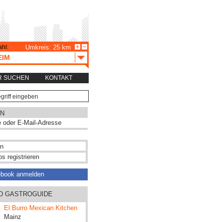
hl:
Umkreis: 25 km
EIM
R SUCHEN
KONTAKT
N
s registrieren
ebook anmelden
ND GASTROGUIDE
El Burro Mexican Kitchen
Mainz