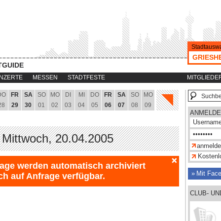
Stadtauswa
GRIESH
TGUIDE
NZERTE
MESSEN
STADTFESTE
MITGLIEDE
DO
FR
SA
SO
MO
DI
MI
DO
FR
SA
SO
MO
28
29
30
01
02
03
04
05
06
07
08
09
ANMELDE
 Mittwoch, 20.04.2005
Kostenlo
Tage werden automatisch archiviert
Mit Fac
ch auf Anfrage verfügbar.
CLUB- U