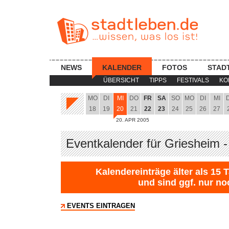
NEWS
KALENDER
FOTOS
STAD
ÜBERSICHT
TIPPS
FESTIVALS
KO
MO
DI
MI
DO
FR
SA
SO
MO
DI
MI
18
19
20
21
22
23
24
25
26
27
20. APR 2005
Eventkalender für Griesheim -
Kalendereinträge älter als 15 
und sind ggf. nur no
EVENTS EINTRAGEN