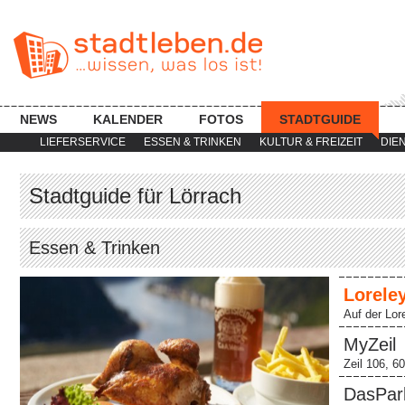
NEWS
KALENDER
FOTOS
STADTGUIDE
LIEFERSERVICE
ESSEN & TRINKEN
KULTUR & FREIZEIT
DIE
Stadtguide für Lörrach
Essen & Trinken
Loreley
Auf der Lor
MyZeil
Zeil 106, 6
DasPar