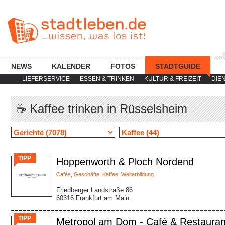
NEWS
KALENDER
FOTOS
STADTGUIDE
LIEFERSERVICE
ESSEN & TRINKEN
KULTUR & FREIZEIT
DIE
☕ Kaffee trinken in Rüsselsheim
TIPP
Hoppenworth & Ploch Nordend
Cafés
,
Geschäfte
,
Kaffee
,
Weiterbildung
Friedberger Landstraße 86
60316 Frankfurt am Main
TIPP
Metropol am Dom - Café & Restauran