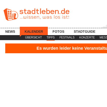
NEWS
KALENDER
FOTOS
STADTGUIDE
ÜBERSICHT
TIPPS
FESTIVALS
KONZERTE
MES
Es wurden leider keine Veranstal