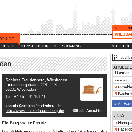
Stadtauswa
WIESBA
TGUIDE
-->
FREIZEIT
DIENSTLEISTUNGEN
SHOPPING
MITGLIEDE
aden
ANMELDE
Schloss Freudenberg, Wiesbaden
Freudenbergstrasse 224 - 226
65201 Wiesbaden
Kostenlo
Tel.:
+49 611 41 101 41
Mit Fac
kontakt@schlossfreudenberg.de
http://www.schlossfreudenberg.de/
409.538 Ansichten
LINKS
Ein Berg voller Freude
Homepa
Facebo
Das Schloß Freudenberg am Stadtrand von Wiesbaden, also