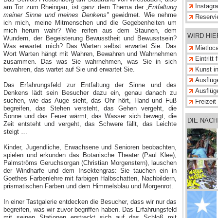
Instagr
am Tor zum Rheingau, ist ganz dem Thema der
„Entfaltung
meiner Sinne und meines Denkens"
gewidmet. Wie nehme
Reservi
ich mich, meine Mitmenschen und die Gegebenheiten um
mich herum wahr? Wie reifen aus dem Staunen, dem
WIRD HI
Wundern, der Begeisterung Bewusstheit und Bewusstsein?
Was erwartet mich? Das Warten selbst erwartet Sie. Das
Mietloc
Wort Warten hängt mit Wahren, Bewahren und Wahrnehmen
Eintritt
zusammen. Das was Sie wahrnehmen, was Sie in sich
bewahren, das wartet auf Sie und erwartet Sie.
Kunst i
Das Erfahrungsfeld zur Entfaltung der Sinne und des
Ausflüg
Denkens lädt sein Besucher dazu ein, genau danach zu
suchen, wie das Auge sieht, das Ohr hört, Hand und Fuß
begreifen, das Stehen versteht, das Gehen vergeht, die
Sonne und das Feuer wärmt, das Wasser sich bewegt, die
DIE NÄC
Zeit entsteht und vergeht, das Schwere fällt, das Leichte
steigt …
Kinder, Jugendliche, Erwachsene und Senioren beobachten,
spielen und erkunden das Botanische Theater (Paul Klee),
Palmströms Geruchsorgan (Christian Morgenstern), lauschen
der Windharfe und dem Insektengras: Sie tauchen ein in
Goethes Farbenlehre mit farbigen Halbschatten, Nachbildern,
prismatischen Farben und dem Himmelsblau und Morgenrot.
In einer Tastgalerie entdecken die Besucher, dass wir nur das
begreifen, was wir zuvor begriffen haben. Das Erfahrungsfeld
mit seinen Stationen erstreckt sich auf das Schloß mit