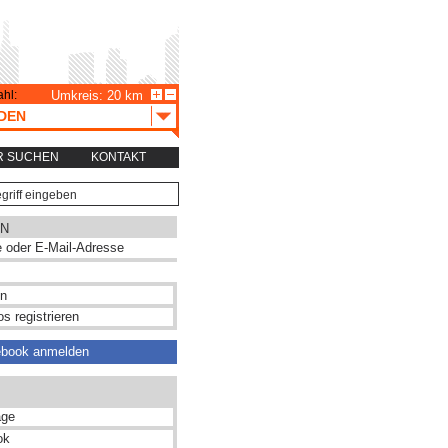
hl:
Umkreis: 20 km
DEN
R SUCHEN
KONTAKT
N
s registrieren
ebook anmelden
ge
ok