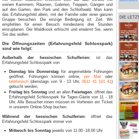
seinen Kammern, Räumen, Galerien, Treppen, Gängen und
auf den Garten, den Park und den Schloßwald. Man kann
das Erfahrungsfeld allein, mit der Familie oder einer ganzen
DIE LET
Gruppe besuchen. Die einzige Bedingung ist: Zeit. Wir
empfehlen für einen Besuch mindestens drei Stunden
einzuplanen. Der Waldkiosk erfrischt und erwärmt Sie, wenn
Sie das wollen.
Die Öffnungszeiten (Erfahrungsfeld Schlosspark)
sind wie folgt:
Außerhalb der hessischen Schulferien:
ist das
Erfahrungsfeld Schlosspark von
Dienstag bis Donnerstag
für angemeldete Führungen
geöffnet. Führungen können online,
per Mail
oder
telefonisch
(dienstags von 9 - 13 Uhr,
0611 41 101 41
)
gebucht werden.
Freitag bis Sonntag
und an allen
Feiertagen
, öffnet das
Erfahrungsfeld Schlosspark für Tages-Gäste von 11 - 18
Uhr. Alle Besucher:innen müssen im Vorhinein ein Ticket
in unserem Online-Shop buchen.
Während der hessischen Schulferien:
öffnet das
Erfahrungsfeld Schlosspark immer von
Mittwoch bis Sonntag
jeweils von 11:00 -18:00 Uhr