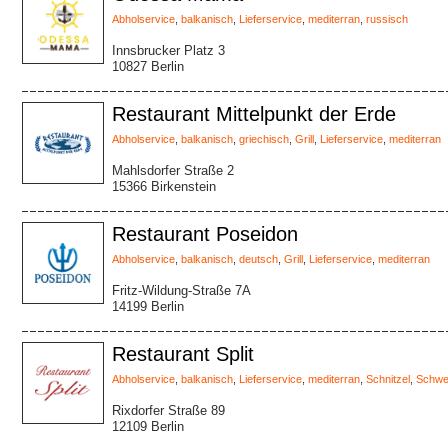
Abholservice
,
balkanisch
,
Lieferservice
,
mediterran
,
russisch
Innsbrucker Platz 3
10827 Berlin
Restaurant Mittelpunkt der Erde
Abholservice
,
balkanisch
,
griechisch
,
Grill
,
Lieferservice
,
mediterran
Mahlsdorfer Straße 2
15366 Birkenstein
Restaurant Poseidon
Abholservice
,
balkanisch
,
deutsch
,
Grill
,
Lieferservice
,
mediterran
Fritz-Wildung-Straße 7A
14199 Berlin
Restaurant Split
Abholservice
,
balkanisch
,
Lieferservice
,
mediterran
,
Schnitzel
,
Schwei
Rixdorfer Straße 89
12109 Berlin