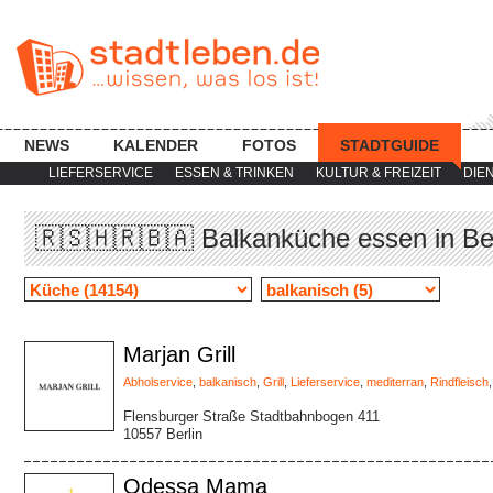
NEWS
KALENDER
FOTOS
STADTGUIDE
LIEFERSERVICE
ESSEN & TRINKEN
KULTUR & FREIZEIT
DIE
🇷🇸🇭🇷🇧🇦 Balkanküche essen in Ber
Marjan Grill
Abholservice
,
balkanisch
,
Grill
,
Lieferservice
,
mediterran
,
Rindfleisch
Flensburger Straße Stadtbahnbogen 411
10557 Berlin
Odessa Mama