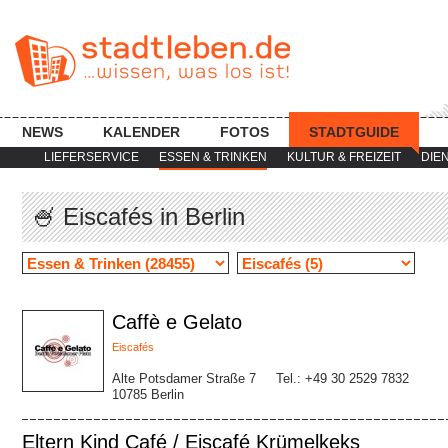
NEWS
KALENDER
FOTOS
STADTGUIDE
LIEFERSERVICE
ESSEN & TRINKEN
KULTUR & FREIZEIT
DIE
🍧 Eiscafés in Berlin
Caffè e Gelato
Eiscafés
Alte Potsdamer Straße 7
Tel.: +49 30 2529 7832
10785 Berlin
Eltern Kind Café / Eiscafé Krümelkeks