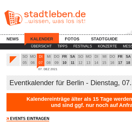
NEWS
KALENDER
FOTOS
STADTGUIDE
ÜBERSICHT
TIPPS
FESTIVALS
KONZERTE
MES
SO
MO
DI
MI
DO
FR
SA
SO
MO
DI
MI
DO
FR
SA
05
06
07
08
09
10
11
12
13
14
15
16
17
18
07. DEZ 2021
Eventkalender für Berlin - Dienstag, 07
Kalendereinträge älter als 15 Tage werden
und sind ggf. nur noch auf Anfr
EVENTS EINTRAGEN