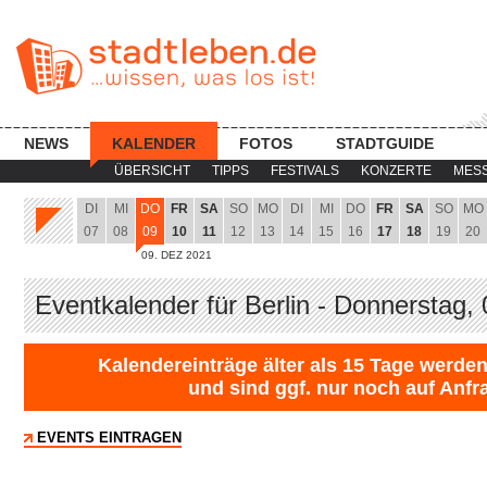
NEWS
KALENDER
FOTOS
STADTGUIDE
ÜBERSICHT
TIPPS
FESTIVALS
KONZERTE
MES
DI
MI
DO
FR
SA
SO
MO
DI
MI
DO
FR
SA
SO
MO
07
08
09
10
11
12
13
14
15
16
17
18
19
20
09. DEZ 2021
Eventkalender für Berlin - Donnerstag,
Kalendereinträge älter als 15 Tage werden
und sind ggf. nur noch auf Anfr
EVENTS EINTRAGEN