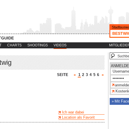
Stadtauswa
BESTWI
TGUIDE
T
CHARTS
SHOOTINGS
VIDEOS
MITGLIEDE
twig
ANMELDE
SEITE
«
1
2
3
4
5
6
»
Kostenlo
Mit Fac
Ich war dabei
Location als Favorit