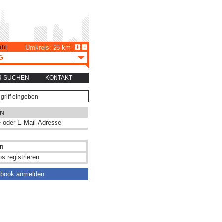
hl:
Umkreis: 25 km
G
R SUCHEN
KONTAKT
N
s registrieren
ebook anmelden