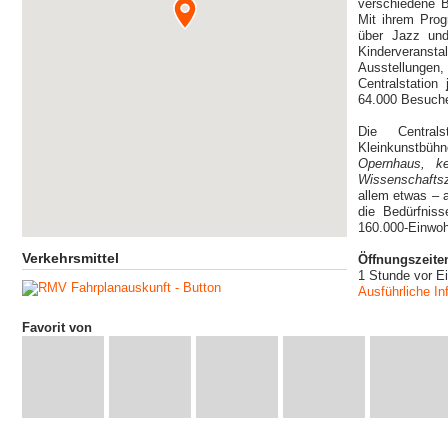
verschiedene B
Mit ihrem Pro
über Jazz und
Kinderverans
Ausstellunge
Centralstation
j
64.000 Besuche
Die Central
Kleinkunstb
Opernhaus, ke
Wissenschafts
allem etwas – 
die Bedürfniss
160.000-Einwoh
Verkehrsmittel
Öffnungszeite
1 Stunde vor E
Ausführliche In
Favorit von