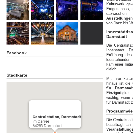
Kulturwerk ge
Erdgeschoss, i
dazwischen
Ausstellungen
von Jazz bis We
Innerstädti
Darmstadt
Die Centralsta
Innenstadt. D
Facebook
Eröffnung des
leerstehenden
kam einer Init
gleich.
Stadtkarte
Mit ihrer kultu
hinaus ist die
für Darmstad
Einzigartigkei
wichtig, wenn 
für Darmstadt 
Programmvielf
Centralstation, Darmstadt
Die Centralsta
Im Carree
beauftragt, an
64283 Darmstadt
Veranstaltun