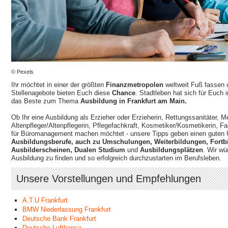
© Pexels
Ihr möchtet in einer der größten
Finanzmetropolen
weltweit Fuß fassen
Stellenagebote bieten Euch diese
Chance
. Stadtleben hat sich für Euch 
das Beste zum Thema
Ausbildung in Frankfurt am Main.
Ob Ihr eine Ausbildung als Erzieher oder Erzieherin, Rettungssanitäter, M
Altenpfleger/Altenpflegerin, Pflegefachkraft, Kosmetiker/Kosmetikerin, 
für Büromanagement machen möchtet - unsere Tipps geben einen guten Ü
Ausbildungsberufe, auch zu Umschulungen, Weiterbildungen, Fort
Ausbilderscheinen, Dualen Studium
und
Ausbildungsplätzen
. Wir wü
Ausbildung zu finden und so erfolgreich durchzustarten im Berufsleben.
Unsere Vorstellungen und Empfehlungen
A.T.U Frankfurt
BMW Niederlassung Frankfurt
Deutsche Bank Frankfurt
Deutsche Lufthansa