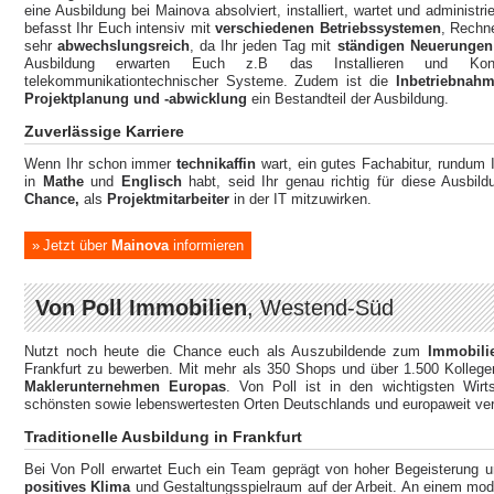
eine Ausbildung bei Mainova absolviert, installiert, wartet und admini
befasst Ihr Euch intensiv mit
verschiedenen Betriebssystemen
, Rechne
sehr
abwechslungsreich
, da Ihr jeden Tag mit
ständigen Neuerunge
Ausbildung erwarten Euch z.B das Installieren und Konfig
telekommunikationtechnischer Systeme. Zudem ist die
Inbetriebnah
Projektplanung und -abwicklung
ein Bestandteil der Ausbildung.
Zuverlässige Karriere
Wenn Ihr schon immer
technikaffin
wart, ein gutes Fachabitur, rundum
in
Mathe
und
Englisch
habt, seid Ihr genau richtig für diese Ausbil
Chance,
als
Projektmitarbeiter
in der IT mitzuwirken.
Jetzt über
Mainova
informieren
Von Poll Immobilien
, Westend-Süd
Nutzt noch heute die Chance euch als Auszubildende zum
Immobilie
Frankfurt zu bewerben. Mit mehr als 350 Shops und über 1.500 Kollege
Maklerunternehmen Europas
. Von Poll ist in den wichtigsten Wir
schönsten sowie lebenswertesten Orten Deutschlands und europaweit ver
Traditionelle Ausbildung in Frankfurt
Bei Von Poll erwartet Euch ein Team geprägt von hoher Begeisterung u
positives Klima
und Gestaltungsspielraum auf der Arbeit. An einem mode