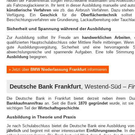
Neben der Farbenvielfalt sorgen verschiedene Materialien und Arbeitstec
als Fahrzeuglackierer:in. Ihr lernt in dieser Ausbildung manuelle und au
künstlerische Verfahren
wie zb. das Airbrush Verfahren. Dazu stehen
Verfügung. Ein
Geschick
für die
Oberflächentechnik
sollte
Beschichtungsverfahren wie Grundierung, Lackaufbereitung oder Tauchlac
Sicherheit und Spannung während der Ausbildung
Zur Ausbildung solltet Ihr Freude am
handwerklichen Arbeiten
,
qualifizierten Hauptschulabschluss oder Mittlere Reife mitbringen. Wenn I
gute Ausbildungsvergütung, Sicherheit und eine hervorragende Soz
abwechslungsreiche und spannende Aufgaben. Eine tolle Stimm
Ausbildung
begegnen.
Jetzt über
BMW Niederlassung Frankfurt
informieren
Deutsche Bank Frankfurt
, Westend-Süd –
Fi
Die Deutsche Bank in Frankfurt bietet derzeit neben ihrem D
Bankkaufmann/frau
an. Seit die Bank
1870 gegründet
wurde, ist sie
wichtigen Teil der
Wirtschaftsgeschichte
.
Ausbildung in Theorie und Praxis
Je nach Schulabschluss bietet die Deutsche Bank eine Ausbildung vo
jährlich
und beginnt mit einer interessanten
Einführungswoche
. In di