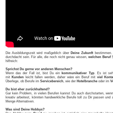
Die Ausbildungszeit wird maßgeblich über
Deine Zukunft
bestimmen. 
durchdacht sein. Für alle, die noch nicht genau wissen,
welchen Beruf
hilfreich:
Sprichst Du gerne vor anderen Menschen?
Wenn das der Fall ist, bist Du ein
kommunikativer Typ
. Es ist se
mit
Kunden
leicht fallen werden, daher wäre ein Beruf mit
viel Kont
Überlege, ob Berufe im
Servicebereich
, wie der
Hotelbranche
oder im
V
Du bist eher zurückhaltend?
Gar kein Problem, in vielen Berufen kannst Du auch durchstarten, wen
kreativ arbeitest, könnten handwerkliche Berufe toll zu Dir passen und
Menge Alternativen.
Was sind Deine Hobbys?