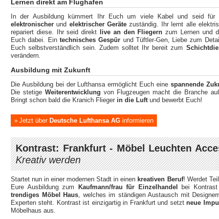
Lernen direkt am Flughafen
In der Ausbildung kümmert Ihr Euch um viele Kabel und seid für
elektronischer
und
elektrischer Geräte
zuständig. Ihr lernt alle elekt
repariert diese. Ihr seid direkt
live an den Fliegern
zum Lernen und das
Euch dabei. Ein
technisches Gespür
und Tüftler-Gen, Liebe zum Deta
Euch selbstverständlich sein. Zudem solltet Ihr bereit zum
Schichtdie
verändern.
Ausbildung mit Zukunft
Die Ausbildung bei der Lufthansa ermöglicht Euch eine
spannende Zuku
Die stetige
Weiterentwicklung
von Flugzeugen macht die Branche auße
Bringt schon bald die Kranich Flieger
in die Luft
und bewerbt Euch!
Jetzt über
Deutsche Lufthansa AG
informieren
Kontrast: Frankfurt - Möbel Leuchten Acce
Kreativ werden
Startet nun in einer modernen Stadt in einen
kreativen Beruf
! Werdet Tei
Eure Ausbildung zum
Kaufmann/frau für Einzelhandel
bei Kontrast 
trendiges Möbel Haus
, welches im ständigen Austausch mit Designern
Experten steht. Kontrast ist einzigartig in Frankfurt und setzt
neue Impu
Möbelhaus aus.