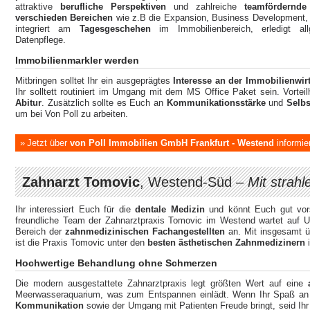
attraktive
berufliche Perspektiven
und zahlreiche
teamfördernde
verschieden Bereichen
wie z.B die Expansion, Business Development, d
integriert am
Tagesgeschehen
im Immobilienbereich, erledigt all
Datenpflege.
Immobilienmarkler werden
Mitbringen solltet Ihr ein ausgeprägtes
Interesse an der Immobilienwirt
Ihr solltett routiniert im Umgang mit dem MS Office Paket sein. Vorteil
Abitur
. Zusätzlich sollte es Euch an
Kommunikationsstärke
und
Selbs
um bei Von Poll zu arbeiten.
Jetzt über
von Poll Immobilien GmbH Frankfurt - Westend
informie
Zahnarzt Tomovic
, Westend-Süd –
Mit strah
Ihr interessiert Euch für die
dentale Medizin
und könnt Euch gut vors
freundliche Team der Zahnarztpraxis Tomovic im Westend wartet auf Un
Bereich der
zahnmedizinischen Fachangestellten
an. Mit insgesamt ü
ist die Praxis Tomovic unter den
besten ästhetischen Zahnmedizinern
i
Hochwertige Behandlung ohne Schmerzen
Die modern ausgestattete Zahnarztpraxis legt größten Wert auf eine
Meerwasseraquarium, was zum Entspannen einlädt. Wenn Ihr Spaß a
Kommunikation
sowie der Umgang mit Patienten Freude bringt, seid Ihr