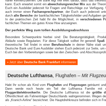
näher kennenzulernen. Die Bank legt viel Wert darauf, dass das theoretis
kann. Euch erwartet somit ein
abwechslungsreicher Mix
aus der Theori
Euch ein Ausbilder jederzeit für Fragen und Ratschläge zur Verfügung. Wä
auch immer einen
Fachansprechpartner
, der Euch auch jederzeit unt
durch
alle Bereiche
der bankfachlichen Tätigkeitsfelder und Aufgaben ge
In der praktischen Zeit habt Ihr die Möglichkeit, in
verschiedenen Fi
fachlichen Themen ein gutes Know How anzueignen.
Der perfekte Weg zum tollen Ausbildungsabschluss
Besondere Schwerpunkte hierbei sind: Die Beratungstätigkeit, Prod
Abläufe sowie Regularien. Für diese Tätigkeit solltet Ihr generell
Spaß
theoretische Teil findet in einer
Berufsschule
in deiner Nähe statt u
Deutsche Bank und Eure Ausbilder stehen Euch jederzeit zur Seite, um e
Euch bei den Vorbereitungen sowie bei den Zwischen- und Abschlussprüf
Jetzt über
Deutsche Bank Frankfurt
informieren
Deutsche Lufthansa
, Flughafen –
Mit Flugze
Habt Ihr schon als Kind vom
Flughafen
und
Flugzeugen
geträumt und
Dann werde noch heute ein Teil der Lufthansa Familie mit 
Fluggerätelektroniker/in
. Die Deutsche Lufthansa ist die
größte d
Öffentlichkeit als Fahnenträger Deutschlands wahrgenommen. Wegen des
als „Kranich-Airline“ bezeichnet. Die Hauptdrehkreuze befinden sich in 