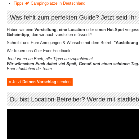
Tipps 🏕 Campingplätze in Deutschland
Was fehlt zum perfekten Guide? Jetzt seid Ihr 
Haben wir eine
Vorstellung, eine Location
oder
einen Hot-Spot
vergesse
Geheimtipp
, den wir auch vorstellen müssen?!
Schreibt uns Eure Anregungen & Wünsche mit dem Betreff
"Ausbildung 
Wir freuen uns über Euer Feedback!
Jetzt ist es an Euch, alle Tipps auszuprobieren!
Wir wünschen Euch dabei viel Spaß, Genuß und einen schönen Tag
Euer stadtleben.de-Team.
Jetzt
Deinen Vorschlag
senden
Du bist Location-Betreiber? Werde mit stadtle