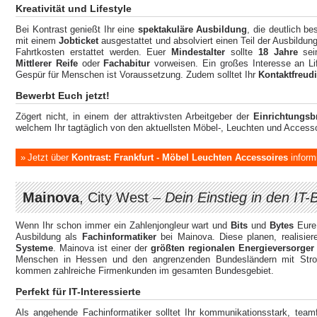
Kreativität und Lifestyle
Bei Kontrast genießt Ihr eine
spektakuläre Ausbildung
, die deutlich be
mit einem
Jobticket
ausgestattet und absolviert einen Teil der Ausbildung
Fahrtkosten erstattet werden. Euer
Mindestalter
sollte
18 Jahre
sei
Mittlerer Reife
oder
Fachabitur
vorweisen. Ein großes Interesse an L
Gespür für Menschen ist Voraussetzung. Zudem solltet Ihr
Kontaktfreud
Bewerbt Euch jetzt!
Zögert nicht, in einem der attraktivsten Arbeitgeber der
Einrichtungsb
welchem Ihr tagtäglich von den aktuellsten Möbel-, Leuchten und Access
Jetzt über
Kontrast: Frankfurt - Möbel Leuchten Accessoires
inform
Mainova
, City West –
Dein Einstieg in den IT-
Wenn Ihr schon immer ein Zahlenjongleur wart und
Bits
und
Bytes
Eure 
Ausbildung als
Fachinformatiker
bei Mainova. Diese planen, realisie
Systeme
. Mainova ist einer der
größten regionalen Energieversorge
Menschen in Hessen und den angrenzenden Bundesländern mit Stro
kommen zahlreiche Firmenkunden im gesamten Bundesgebiet.
Perfekt für IT-Interessierte
Als angehende Fachinformatiker solltet Ihr kommunikationsstark, team