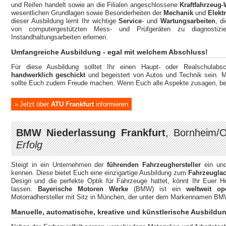
und Reifen handelt sowie an die Filialen angeschlossene
Kraftfahrzeug-
wesentlichen Grundlagen sowie Besonderheiten der
Mechanik
und
Elekt
dieser Ausbildung lernt Ihr wichtige
Service
-
und
Wartungsarbeiten
, d
von computergestützten Mess- und Prüfgeräten zu diagnostiz
Instandhaltungsarbeiten erlernen.
Umfangreiche Ausbildung - egal mit welchem Abschluss!
Für diese Ausbildung solltet Ihr einen Haupt- oder Realschulabsch
handwerklich geschickt
und begeistert von Autos und Technik sein. M
sollte Euch zudem Freude machen. Wenn Euch alle Aspekte zusagen, bew
Jetzt über
ATU Frankfurt
informieren
BMW Niederlassung Frankfurt
, Bornheim/
Erfolg
Steigt in ein Unternehmen der
führenden Fahrzeughersteller
ein und
kennen. Diese bietet Euch eine einzigartige Ausbildung zum
Fahrzeuglac
Design und die perfekte Optik für Fahrzeuge hattet, könnt Ihr Euer H
lassen.
Bayerische Motoren Werke
(BMW) ist ein
weltweit op
Motorradhersteller mit Sitz in München, der unter dem Markennamen BMW
Manuelle, automatische, kreative und künstlerische Ausbildu