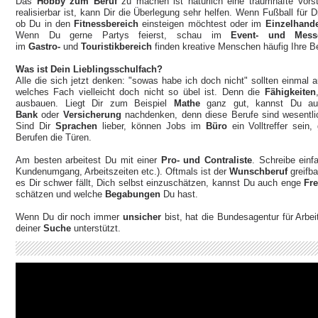
Das
Hobby zum Beruf
zu machen ist natürlich eine traumhafte Vors
realisierbar ist, kann Dir die Überlegung sehr helfen. Wenn Fußball für 
ob Du in den
Fitnessbereich
einsteigen möchtest oder im
Einzelhand
Wenn Du gerne Partys feierst, schau im
Event- und Messe
im
Gastro-
und
Touristikbereich
finden kreative Menschen häufig Ihre
Was ist Dein Lieblingsschulfach?
Alle die sich jetzt denken: "sowas habe ich doch nicht" sollten einmal
welches Fach vielleicht doch nicht so übel ist. Denn die
Fähigkeiten
ausbauen. Liegt Dir zum Beispiel
Mathe
ganz gut, kannst Du auc
Bank
oder
Versicherung
nachdenken, denn diese Berufe sind wesentlich
Sind Dir
Sprachen
lieber, können Jobs im
Büro
ein Volltreffer sein
Berufen die Türen.
Am besten arbeitest Du mit einer
Pro- und Contraliste
. Schreibe einf
Kundenumgang, Arbeitszeiten etc.). Oftmals ist der
Wunschberuf
greifb
es Dir schwer fällt, Dich selbst einzuschätzen, kannst Du auch enge
Fr
schätzen und welche
Begabungen
Du hast.
Wenn Du dir noch immer
unsicher
bist, hat die Bundesagentur für Arbei
deiner
Suche
unterstützt.