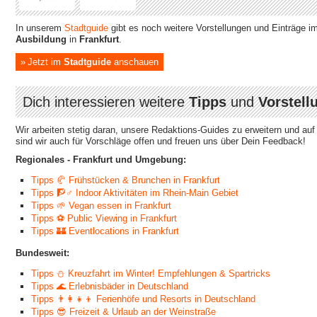
In unserem
Stadtguide
gibt es noch weitere Vorstellungen und Einträge i
Ausbildung
in
Frankfurt
.
Jetzt im
Stadtguide
anschauen
Dich interessieren weitere
Tipps
und
Vorstell
Wir arbeiten stetig daran, unsere Redaktions-Guides zu erweitern und au
sind wir auch für Vorschläge offen und freuen uns über Dein Feedback!
Regionales - Frankfurt und Umgebung:
Tipps 🥐 Frühstücken & Brunchen in Frankfurt
Tipps 🧗♂ Indoor Aktivitäten im Rhein-Main Gebiet
Tipps 🌱 Vegan essen in Frankfurt
Tipps ⚽ Public Viewing in Frankfurt
Tipps 🏰 Eventlocations in Frankfurt
Bundesweit:
Tipps ⛄ Kreuzfahrt im Winter! Empfehlungen & Spartricks
Tipps 🌊 Erlebnisbäder in Deutschland
Tipps 👨‍👩‍👧‍👦 Ferienhöfe und Resorts in Deutschland
Tipps 😎 Freizeit & Urlaub an der Weinstraße