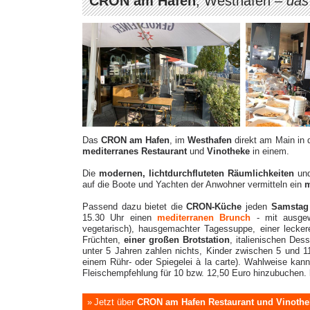
CRON am Hafen
, Westhafen –
das
Das
CRON am Hafen
, im
Westhafen
direkt am Main in 
mediterranes Restaurant
und
Vinotheke
in einem.
Die
modernen, lichtdurchfluteten Räumlichkeiten
un
auf die Boote und Yachten der Anwohner vermitteln ein
m
Passend dazu bietet die
CRON-Küche
jeden
Samstag
15.30 Uhr einen
mediterranen Brunch
- mit ausge
vegetarisch), hausgemachter Tagessuppe, einer lecker
Früchten,
einer großen Brotstation
, italienischen De
unter 5 Jahren zahlen nichts, Kinder zwischen 5 und 1
einem Rühr- oder Spiegelei à la carte). Wahlweise kan
Fleischempfehlung für 10 bzw. 12,50 Euro hinzubuchen.
Jetzt über
CRON am Hafen Restaurant und Vinothe