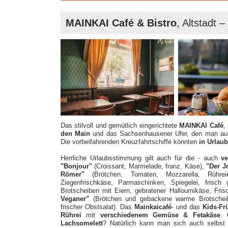
MAINKAI Café & Bistro
, Altstadt –
Das stilvoll und gemütlich eingerichtete
MAINKAI Café
,
den Main
und das Sachsenhausener Ufer, den man auch
Die vorbeifahrenden Kreuzfahrtschiffe könnten
in Urlau
Herrliche Urlaubsstimmung gilt auch für die - auch
v
"Bonjour"
(Croissant, Marmelade, franz. Käse),
"Der J
Römer"
(Brötchen, Tomaten, Mozzarella, Rührei
Ziegenfrischkäse, Parmaschinken, Spiegelei, frisch
Brotscheiben mit Eiern, gebratener Halloumikäse, Fr
Veganer"
(Brötchen und gebackene warme Brotscheiben
frischer Obstsalat). Das
Mainkaicafé
- und das
Kids-Fr
Rührei
mit
verschiedenem Gemüse & Fetakäse
.
Lachsomelett
? Natürlich kann man sich auch selbs