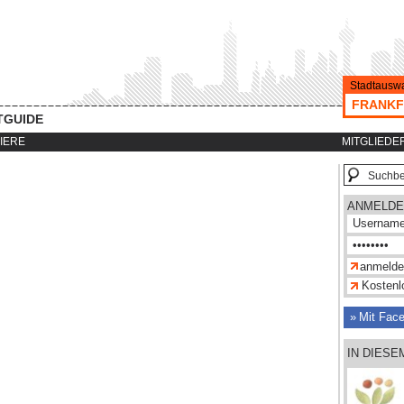
Stadtauswa
FRANKF
TGUIDE
IERE
MITGLIEDE
ANMELDE
Kostenlo
Mit Fac
IN DIESE