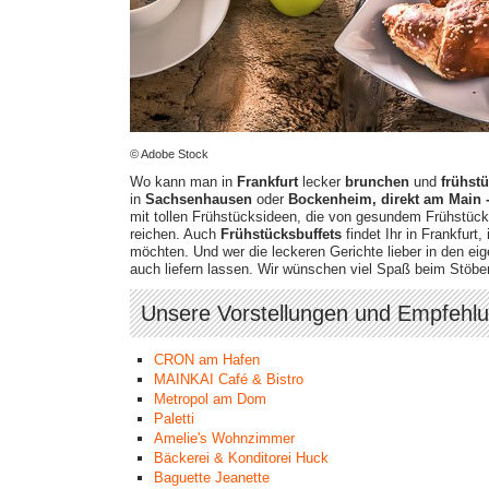
© Adobe Stock
Wo kann man in
Frankfurt
lecker
brunchen
und
frühst
in
Sachsenhausen
oder
Bockenheim,
direkt am Main 
mit tollen Frühstücksideen, die von gesundem Frühstüc
reichen. Auch
Frühstücksbuffets
findet Ihr in Frankfurt, 
möchten. Und wer die leckeren Gerichte lieber in den e
auch liefern lassen. Wir wünschen viel Spaß beim Stöb
Unsere Vorstellungen und Empfehl
CRON am Hafen
MAINKAI Café & Bistro
Metropol am Dom
Paletti
Amelie's Wohnzimmer
Bäckerei & Konditorei Huck
Baguette Jeanette