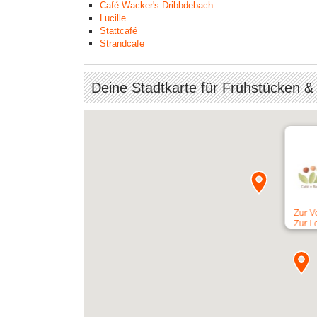
Café Wacker's Dribbdebach
Lucille
Stattcafé
Strandcafe
Deine Stadtkarte für Frühstücken &
Zur V
Zur L