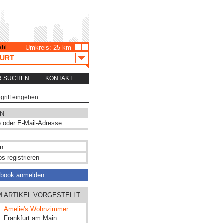
hl:
Umkreis: 25 km
URT
R SUCHEN
KONTAKT
N
s registrieren
ebook anmelden
M ARTIKEL VORGESTELLT
Amelie's Wohnzimmer
Frankfurt am Main