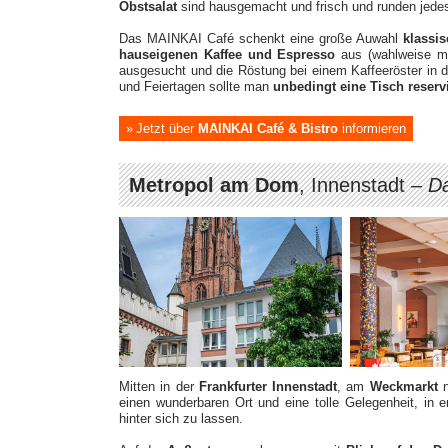
Obstsalat
sind hausgemacht und frisch und runden jedes
Das MAINKAI Café schenkt eine große Auwahl
klassi
hauseigenen Kaffee und Espresso
aus (wahlweise mi
ausgesucht und die Röstung bei einem Kaffeeröster in 
und Feiertagen sollte man
unbedingt eine Tisch reserv
Jetzt über
MAINKAI Café & Bistro
informieren
Metropol am Dom
, Innenstadt –
D
Mitten in der
Frankfurter Innenstadt
, am
Weckmarkt
einen wunderbaren Ort und eine tolle Gelegenheit, in
hinter sich zu lassen.