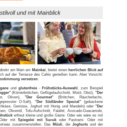
stilvoll und mit Mainblick
 direkt am Main am
Mainkai
, bietet einen
herrlichen Blick auf
 auf der Terrasse des Cafés genießen kann. Aber Vorsicht:
bsstimmung versetzen
.
egane
und
glutenfreie
-
Frühstücks-Auswahl
, zum Beispiel
ogger"
(Körnerbrötchen, Geflügelaufschnitt, Müsli, Obst),
"Der
er, Oliven),
"Der Gourmet"
(Brötchen, Räucherlachs,
 gepresster O-Saft),
"Der Südländer Spezial"
(gebackene
ischkäse, Gemüse, Joghurt mit Honig und Mandeln) oder
"Der
, Olivenöl, Tofu-Aufschnitt, Falafel, Avocado-Guacamole,
ühstück
erfreut kleine und große Gäste. Oder wie wäre es mit
 Oder mit
Spiegelei mit Sucuk
oder Pastrami. Oder mit
t etwas zusammenstellen. Das
Müsli
, die
Joghurts
und der