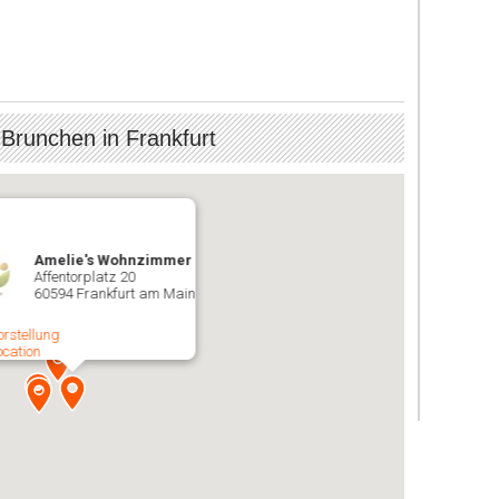
 Brunchen in Frankfurt
Amelie's Wohnzimmer
Affentorplatz 20
60594 Frankfurt am Main
orstellung
ocation