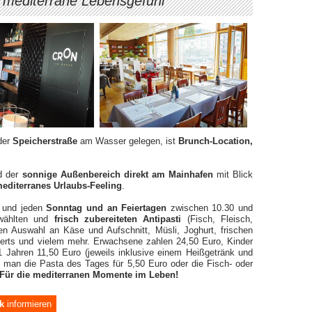
 mediterrane Lebensgefühl
der
Speicherstraße
am Wasser gelegen, ist
Brunch-Location,
d der
sonnige Außenbereich direkt am Mainhafen
mit Blick
editerranes Urlaubs-Feeling
.
und jeden
Sonntag und an Feiertagen
zwischen 10.30 und
wählten und
frisch zubereiteten Antipasti
(Fisch, Fleisch,
en Auswahl an Käse und Aufschnitt, Müsli, Joghurt, frischen
sserts und vielem mehr. Erwachsene zahlen 24,50 Euro, Kinder
1 Jahren 11,50 Euro (jeweils inklusive einem Heißgetränk und
n man die Pasta des Tages für 5,50 Euro oder die Fisch- oder
Für die mediterranen Momente im Leben!
k
informieren