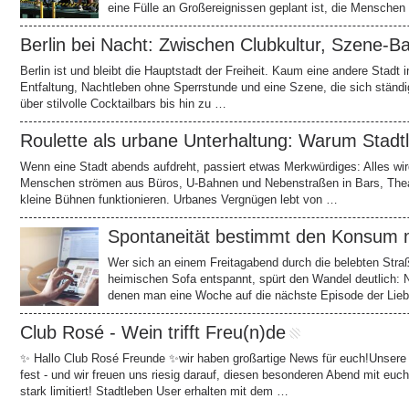
eine Fülle an Großereignissen geplant ist, die Menschen
Berlin bei Nacht: Zwischen Clubkultur, Szene-
Berlin ist und bleibt die Hauptstadt der Freiheit. Kaum eine andere Stadt 
Entfaltung, Nachtleben ohne Sperrstunde und eine Szene, die sich ständi
über stilvolle Cocktailbars bis hin zu …
Roulette als urbane Unterhaltung: Warum Stad
Wenn eine Stadt abends aufdreht, passiert etwas Merkwürdiges: Alles wird z
Menschen strömen aus Büros, U-Bahnen und Nebenstraßen in Bars, Theate
kleine Bühnen funktionieren. Urbanes Vergnügen lebt von …
Spontaneität bestimmt den Konsum m
Wer sich an einem Freitagabend durch die belebten Stra
heimischen Sofa entspannt, spürt den Wandel deutlich: N
denen man eine Woche auf die nächste Episode der Liebl
Club Rosé - Wein trifft Freu(n)de
✨ Hallo Club Rosé Freunde ✨wir haben großartige News für euch!Unsere 
fest - und wir freuen uns riesig darauf, diesen besonderen Abend mit euch
stark limitiert! Stadtleben User erhalten mit dem …