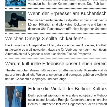
verändert hat, ist der Kontext drumherum. Das Publik
Wenn der Erpresser am Küchentisch
Warum Kriminelle private Festplatten immer attraktiver 
können Plötzlich sind alle Fotos, Dokumente und Erinner
tickende Uhr. Ransomware trifft nicht länger nur Unte
Welches Omega 3 sollte ich kaufen?
Die Auswahl an Omega-3-Produkten, die in deutschen Drogerien, Apothek
mittlerweile so groß geworden, dass sie für Verbraucher kaum noch über
Alternativen auf Algenbasis oder klassische Fischöl-Präparate …
Warum kulturelle Erlebnisse unser Leben berei
Theaterbesuche, Museumsführungen, Straßenfeste oder Konzerte – all die
ganz unterschiedliche Weise ansprechen und bewegen, gehören zweifell
tief ins Gedächtnis einprägen und dort lange …
Erlebe die Vielfalt der Berliner Kultur
Berlin pulsiert wie kaum eine andere europäische Metrop
spürt überall kreative Energie, Geschichte und einen ein
Berlins Kulturszene lebt von Gegensätzen, denn etabliert