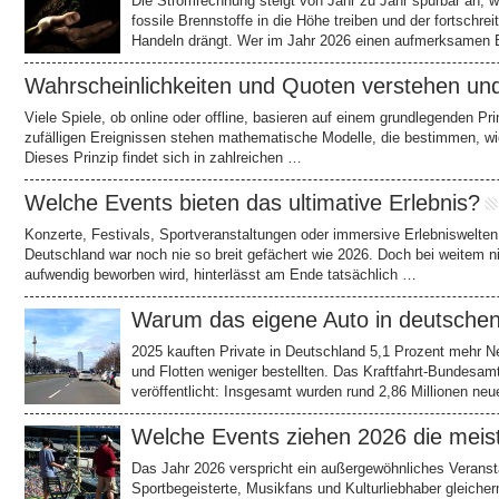
Die Stromrechnung steigt von Jahr zu Jahr spürbar an, wä
fossile Brennstoffe in die Höhe treiben und der fortsch
Handeln drängt. Wer im Jahr 2026 einen aufmerksamen B
Wahrscheinlichkeiten und Quoten verstehen 
Viele Spiele, ob online oder offline, basieren auf einem grundlegenden Pri
zufälligen Ereignissen stehen mathematische Modelle, die bestimmen, wi
Dieses Prinzip findet sich in zahlreichen …
Welche Events bieten das ultimative Erlebnis?
Konzerte, Festivals, Sportveranstaltungen oder immersive Erlebniswelten
Deutschland war noch nie so breit gefächert wie 2026. Doch bei weitem n
aufwendig beworben wird, hinterlässt am Ende tatsächlich …
Warum das eigene Auto in deutschen
2025 kauften Private in Deutschland 5,1 Prozent mehr 
und Flotten weniger bestellten. Das Kraftfahrt-Bundesam
veröffentlicht: Insgesamt wurden rund 2,86 Millionen n
Welche Events ziehen 2026 die meis
Das Jahr 2026 verspricht ein außergewöhnliches Veranst
Sportbegeisterte, Musikfans und Kulturliebhaber gleich