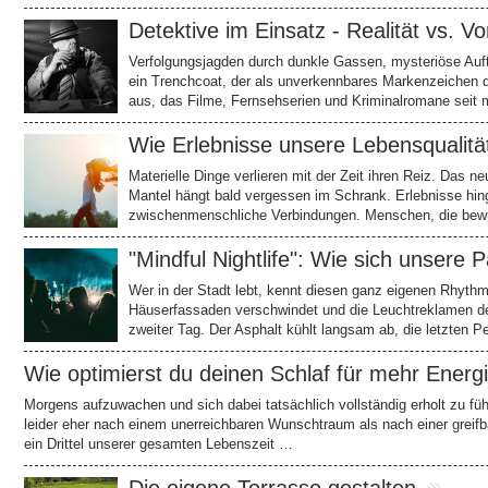
Detektive im Einsatz - Realität vs. Vo
Verfolgungsjagden durch dunkle Gassen, mysteriöse Auftr
ein Trenchcoat, der als unverkennbares Markenzeichen di
aus, das Filme, Fernsehserien und Kriminalromane seit 
Wie Erlebnisse unsere Lebensqualität
Materielle Dinge verlieren mit der Zeit ihren Reiz. Das n
Mantel hängt bald vergessen im Schrank. Erlebnisse hi
zwischenmenschliche Verbindungen. Menschen, die bew
"Mindful Nightlife": Wie sich unsere 
Wer in der Stadt lebt, kennt diesen ganz eigenen Rhythm
Häuserfassaden verschwindet und die Leuchtreklamen d
zweiter Tag. Der Asphalt kühlt langsam ab, die letzten 
Wie optimierst du deinen Schlaf für mehr Energ
Morgens aufzuwachen und sich dabei tatsächlich vollständig erholt zu füh
leider eher nach einem unerreichbaren Wunschtraum als nach einer greifb
ein Drittel unserer gesamten Lebenszeit …