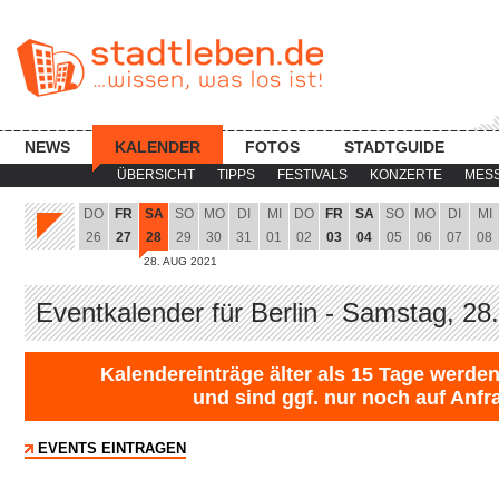
NEWS
KALENDER
FOTOS
STADTGUIDE
ÜBERSICHT
TIPPS
FESTIVALS
KONZERTE
MES
DO
FR
SA
SO
MO
DI
MI
DO
FR
SA
SO
MO
DI
MI
26
27
28
29
30
31
01
02
03
04
05
06
07
08
28. AUG 2021
Eventkalender für Berlin - Samstag, 28
Kalendereinträge älter als 15 Tage werden
und sind ggf. nur noch auf Anfr
EVENTS EINTRAGEN