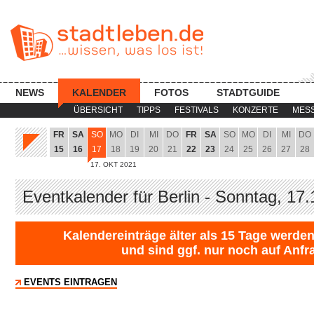
NEWS
KALENDER
FOTOS
STADTGUIDE
ÜBERSICHT
TIPPS
FESTIVALS
KONZERTE
MES
FR
SA
SO
MO
DI
MI
DO
FR
SA
SO
MO
DI
MI
DO
15
16
17
18
19
20
21
22
23
24
25
26
27
28
17. OKT 2021
Eventkalender für Berlin - Sonntag, 17
Kalendereinträge älter als 15 Tage werden
und sind ggf. nur noch auf Anfr
EVENTS EINTRAGEN