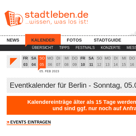
NEWS
KALENDER
FOTOS
STADTGUIDE
ÜBERSICHT
TIPPS
FESTIVALS
KONZERTE
MES
FR
SA
SO
MO
DI
MI
DO
FR
SA
SO
MO
DI
MI
DO
03
04
05
06
07
08
09
10
11
12
13
14
15
16
05. FEB 2023
Eventkalender für Berlin - Sonntag, 05
Kalendereinträge älter als 15 Tage werden
und sind ggf. nur noch auf Anfr
EVENTS EINTRAGEN