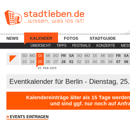
NEWS
KALENDER
FOTOS
STADTGUIDE
ÜBERSICHT
TIPPS
FESTIVALS
KONZERTE
MES
SO
MO
DI
MI
DO
FR
SA
SO
MO
DI
MI
DO
FR
SA
23
24
25
26
27
28
01
02
03
04
05
06
07
08
25. FEB 2025
Eventkalender für Berlin - Dienstag, 25
Kalendereinträge älter als 15 Tage werden
und sind ggf. nur noch auf Anfr
EVENTS EINTRAGEN