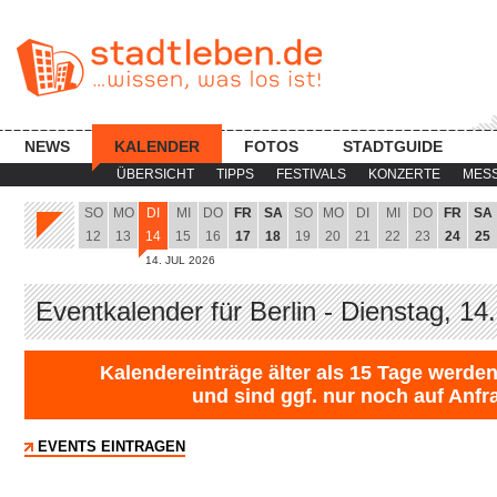
NEWS
KALENDER
FOTOS
STADTGUIDE
ÜBERSICHT
TIPPS
FESTIVALS
KONZERTE
MES
SO
MO
DI
MI
DO
FR
SA
SO
MO
DI
MI
DO
FR
SA
12
13
14
15
16
17
18
19
20
21
22
23
24
25
14. JUL 2026
Eventkalender für Berlin - Dienstag, 14
Kalendereinträge älter als 15 Tage werden
und sind ggf. nur noch auf Anfr
EVENTS EINTRAGEN