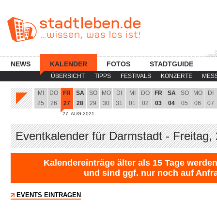
NEWS
KALENDER
FOTOS
STADTGUIDE
ÜBERSICHT
TIPPS
FESTIVALS
KONZERTE
MES
MI
DO
FR
SA
SO
MO
DI
MI
DO
FR
SA
SO
MO
DI
25
26
27
28
29
30
31
01
02
03
04
05
06
07
27. AUG 2021
Eventkalender für Darmstadt - Freitag,
Kalendereinträge älter als 15 Tage werden
und sind ggf. nur noch auf Anfr
EVENTS EINTRAGEN