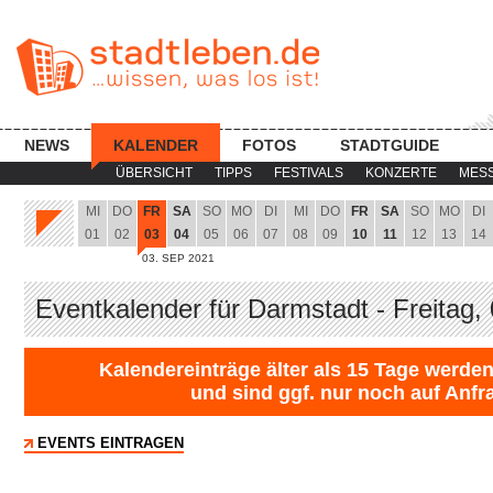
NEWS
KALENDER
FOTOS
STADTGUIDE
ÜBERSICHT
TIPPS
FESTIVALS
KONZERTE
MES
MI
DO
FR
SA
SO
MO
DI
MI
DO
FR
SA
SO
MO
DI
01
02
03
04
05
06
07
08
09
10
11
12
13
14
03. SEP 2021
Eventkalender für Darmstadt - Freitag,
Kalendereinträge älter als 15 Tage werden
und sind ggf. nur noch auf Anfr
EVENTS EINTRAGEN