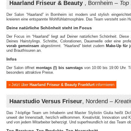
Haarland Friseur & Beauty
, Bornheim –
Top 
Der Salon “Haarland” in Bornheim ist modern und stylish eingerichte
kreieren eine entspannte Wohlfühlatmosphäre. Das Team versteht sein H
Deine natürliche Schönheit steht im Focus
Der Focus im “Haarland” liegt auf Deiner natürlichen Schönheit. Diese 
Deines Hairstylings. Schnitte, Colorationen, Dauerwelle oder eine pro
vorab gemeinsam
abgestimmt. ”Haarland” bietet zudem
Make-Up für j
und Brautfrisuren an.
Infos
Der Salon öffnet
montags (!) bis samstags
von 10:00 bis 19:00 Uhr. Ti
besonders attraktive Preise.
Jetzt über
Haarland Friseur & Beauty Frankfurt
informieren
Haarstudio Versus Friseur
, Nordend –
Kreat
Das 7-köpfige Team um Inhaberin und Master Stylistin Giulia heißt Di
unweit der Innenstadt, herzlich willkommen. Kreativität, Innovation un
und von jedem Mitarbeiter beherzigt. Und superfreundlich ist das Team ob
Top-Beratung, Top-Produkte, Top-Haarschnitt