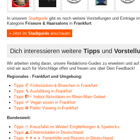
In unserem
Stadtguide
gibt es noch weitere Vorstellungen und Einträge i
Kategorie
Friseure & Haarsalons
in
Frankfurt
.
Jetzt im
Stadtguide
anschauen
Dich interessieren weitere
Tipps
und
Vorstell
Wir arbeiten stetig daran, unsere Redaktions-Guides zu erweitern und au
sind wir auch für Vorschläge offen und freuen uns über Dein Feedback!
Regionales - Frankfurt und Umgebung:
Tipps 🥐 Frühstücken & Brunchen in Frankfurt
Tipps 🔧 Ausbildung in Frankfurt
Tipps 🧗♂ Indoor Aktivitäten im Rhein-Main Gebiet
Tipps 🌱 Vegan essen in Frankfurt
Tipps ⚽ Public Viewing in Frankfurt
Bundesweit:
Tipps ⛄ Kreuzfahrt im Winter! Empfehlungen & Spartricks
Tipps 🌊 Erlebnisbäder in Deutschland
Tipps 👨‍👩‍👧‍👦 Ferienhöfe und Resorts in Deutschland