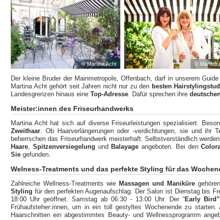
© Martina Acht
© Martina 
Der kleine Bruder der Mainmetropole, Offenbach, darf in unserem Guide na
Martina Acht gehört seit Jahren nicht nur zu den
besten Hairstylingstu
Landesgrenzen hinaus eine
Top-Adresse
. Dafür sprechen ihre
deutschen
Meister:innen des Friseurhandwerks
Martina Acht hat sich auf diverse Friseurleistungen spezialisiert. Beso
Zweithaar
. Ob Haarverlängerungen oder -verdichtungen, sie und ihr Te
beherrschen das Friseurhandwerk meisterhaft. Selbstverständlich werde
Haare
,
Spitzenversiegelung
und
Balayage
angeboten. Bei den
Color
Sie
gefunden.
Welness-Treatments und das perfekte Styling für das Woch
Zahlreiche Wellness-Treatments wie
Massagen und Maniküre
gehören
Styling
für den perfekten Augenaufschlag. Der Salon ist Dienstag bis Fr
18:00 Uhr geöffnet. Samstag ab 06:30 - 13:00 Uhr. Der “
Early Bird
Frühaufsteher:innen, um in ein toll gestyltes Wochenende zu starten.
Haarschnitten ein abgestimmtes Beauty- und Wellnessprogramm angebot