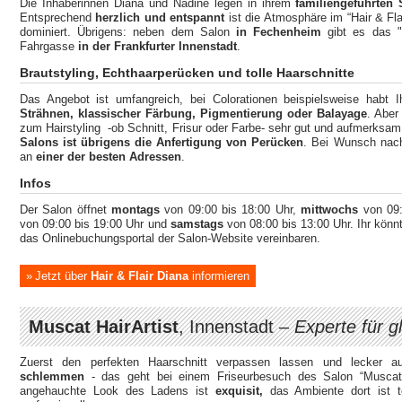
Die Inhaberinnen Diana und Nadine legen in ihrem
familiengeführten 
Entsprechend
herzlich und entspannt
ist die Atmosphäre im “Hair & Fla
dominiert. Übrigens: neben dem Salon
in Fechenheim
gibt es das "H
Fahrgasse
in der Frankfurter Innenstadt
.
Brautstyling, Echthaarperücken und tolle Haarschnitte
Das Angebot ist umfangreich, bei Colorationen beispielsweise habt 
Strähnen, klassischer Färbung, Pigmentierung oder Balayage
. Aber
zum Hairstyling -ob Schnitt, Frisur oder Farbe- sehr gut und aufmerksa
Salons ist übrigens die Anfertigung von Perücken
. Bei Wunsch nach
an
einer der besten Adressen
.
Infos
Der Salon öffnet
montags
von 09:00 bis 18:00 Uhr,
mittwochs
von 09:
von 09:00 bis 19:00 Uhr und
samstags
von 08:00 bis 13:00 Uhr. Ihr kön
das Onlinebuchungsportal der Salon-Website vereinbaren.
Jetzt über
Hair & Flair Diana
informieren
Muscat HairArtist
, Innenstadt –
Experte für g
Zuerst den perfekten Haarschnitt verpassen lassen und lecker 
schlemmen
- das geht bei einem Friseurbesuch des Salon “Muscat 
angehauchte Look des Ladens ist
exquisit,
das Ambiente dort ist t