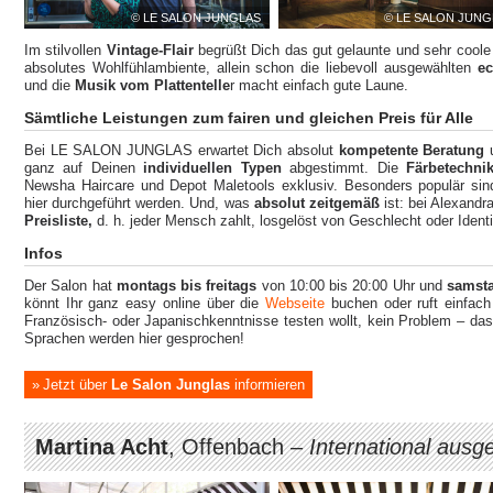
© LE SALON JUNGLAS
© LE SALON JUNG
Im stilvollen
Vintage-Flair
begrüßt Dich das gut gelaunte und sehr coole
absolutes Wohlfühlambiente, allein schon die liebevoll ausgewählten
ec
und die
Musik vom Plattentelle
r macht einfach gute Laune.
Sämtliche Leistungen zum fairen und gleichen Preis für Alle
Bei LE SALON JUNGLAS erwartet Dich absolut
kompetente Beratung
u
ganz auf Deinen
individuellen Typen
abgestimmt. Die
Färbetechni
Newsha Haircare und Depot Maletools exklusiv. Besonders populär si
hier durchgeführt werden. Und, was
absolut zeitgemäß
ist: bei Alexandr
Preisliste,
d. h. jeder Mensch zahlt, losgelöst von Geschlecht oder Ident
Infos
Der Salon hat
montags bis freitags
von 10:00 bis 20:00 Uhr und
samst
könnt Ihr ganz easy online über die
Webseite
buchen oder ruft einfach
Französisch- oder Japanischkenntnisse testen wollt, kein Problem – das
Sprachen werden hier gesprochen!
Jetzt über
Le Salon Junglas
informieren
Martina Acht
, Offenbach –
International ausg