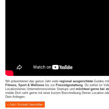
Wir präsentieren das ganze Jahr viele
regional ausgerichtete
Guides mi
Fitness, Sport & Wellness
bis zur
Freizeitgestaltung
. Du siehst im Vide
Location/eines Unternehmens/eines Startups und
möchtest gerne bei st
melde Dich sehr gerne mit einer kurzen Beschreibung Deiner Location o
Dein Anliegen.
Jetzt Kontakt herstellen