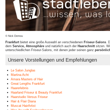
© Nick Demou
Frankfurt
bietet eine große Auswahl an verschiedenen
Friseur-Salons
. 
dem
Service, Atmosphäre
und natürlich auch der
Haarschnitt
sitzen. W
unterschiedlichen Friseur-Salons, mit denen jeder seinen ganz
persönlic
Unsere Vorstellungen und Empfehlungen
Le Salon Junglas
Martina Acht
Amara Masters of Hair
Great Lengths Frankfurt
Haarerlebnis
Haarland Friseur & Beauty Frankfurt
Haarstudio Versus Friseur
Hair & Flair Diana
Muscat HairArtist