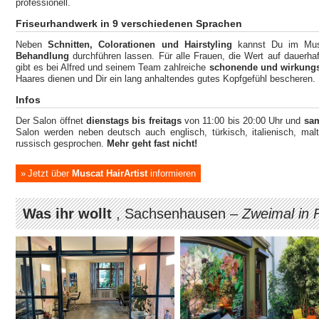
professionell.
Friseurhandwerk in 9 verschiedenen Sprachen
Neben
Schnitten, Colorationen und Hairstyling
kannst Du im Musc
Behandlung
durchführen lassen. Für alle Frauen, die Wert auf dauerh
gibt es bei Alfred und seinem Team zahlreiche
schonende und wirkungs
Haares dienen und Dir ein lang anhaltendes gutes Kopfgefühl bescheren.
Infos
Der Salon öffnet
dienstags bis
freitags
von 11:00 bis 20:00 Uhr und
sa
Salon werden neben deutsch auch englisch, türkisch, italienisch, malt
russisch gesprochen.
Mehr geht fast nicht!
Jetzt über
Muscat HairArtist
informieren
Was ihr wollt
, Sachsenhausen –
Zweimal in F