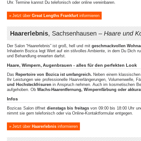
Uhr. Termine kannst Du telefonisch oder online vereinbaren.
Jetzt über
Great Lengths Frankfurt
informieren
Haarerlebnis
, Sachsenhausen –
Haare und K
Der Salon “Haarerlebnis” ist groß, hell und mit
geschmackvollen Wohnac
Inhaberin Bozica legt Wert auf ein stilvolles Ambiente, in dem Du Dich r
und Behandlung erwarten darfst.
Haare, Wimpern, Augenbrauen - alles für den perfekten Look
Das
Repertoire von Bozica ist umfangreich.
Neben einem klassischen o
Ihr Leistungen wie professionelle Haarverlängerungen, Volumenwelle, 
und Hochsteckfrisuren
in Anspruch nehmen. Auch im kosmetischen Bere
aufgehoben. Ob
Wachs-Haarentfernung, Wimpernfärbung oder akkura
Infos
Bozicas Salon öffnet
dienstags bis freitags
von 09:00 bis 18:00 Uhr u
nimmt sie gern telefonisch oder via Online-Kontaktformular entgegen.
Jetzt über
Haarerlebnis
informieren