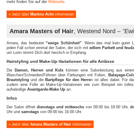
mehr finden Sie auf der
Webseite
.
Jetzt über
Martina Acht
informieren
Amara Masters of Hair
, Westend Nord –
"Ewi
Amara, das bedeutet
“ewige Schönheit”
. Wenn das mal kein guter Lei
jeden Fall schon einmal der Salon, der sich mit
edlem Parkett und feud
um Lorin nimmt Dich dort herzlich in Empfang.
Hairstyling und Make-Up-Variationen für alle Anlässe
Die
Damen, Herren und Kids
können eine Salonleistung aus eine
Waschen/Schneiden/Föhnen über Färbungen mit Folien,
Balayage-Col
Brautstyling
und die
Bartpflege für den Herre
n ist alles dabei. Für 
zudem eine Fülle an Make-Up-Variationen wie zum Beispiel ein tolle
aufwändige
Avantgarde-Make Up
an.
Infos
Der Salon öffnet
dienstags und mittwochs
von 09:00 bis 18:00 Uhr,
d
Uhr und
samstags
von 09:00 bis 16:00 Uhr.
Jetzt über
Amara Masters of Hair
informieren