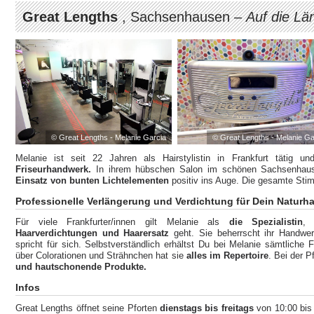
Great Lengths
, Sachsenhausen –
Auf die Lä
© Great Lengths - Melanie Garcia
© Great Lengths - Melanie Ga
Melanie ist seit 22 Jahren als Hairstylistin in Frankfurt tätig u
Friseurhandwerk.
In ihrem hübschen Salon im schönen Sachsenhaus
Einsatz von bunten Lichtelementen
positiv ins Auge. Die gesamte Stim
Professionelle Verlängerung und Verdichtung für Dein Naturha
Für viele Frankfurter/innen gilt Melanie als
die Spezialistin
,
Haarverdichtungen und Haarersatz
geht. Sie beherrscht ihr Handwer
spricht für sich. Selbstverständlich erhältst Du bei Melanie sämtliche F
über Colorationen und Strähnchen hat sie
alles im Repertoire
. Bei der P
und hautschonende Produkte.
Infos
Great Lengths öffnet seine Pforten
dienstags bis freitags
von 10:00 bis