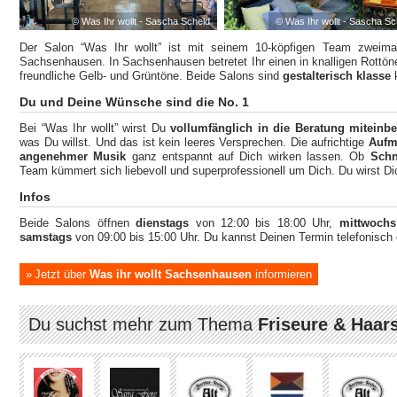
© Was Ihr wollt - Sascha Scheld
© Was Ihr wollt - Sascha Sc
Der Salon “Was Ihr wollt” ist mit seinem 10-köpfigen Team zweimal 
Sachsenhausen. In Sachsenhausen betretet Ihr einen in knalligen Rottön
freundliche Gelb- und Grüntöne. Beide Salons sind
gestalterisch klasse
k
Du und Deine Wünsche sind die No. 1
Bei “Was Ihr wollt” wirst Du
vollumfänglich in die Beratung miteinb
was Du willst. Und das ist kein leeres Versprechen. Die aufrichtige
Aufm
angenehmer Musik
ganz entspannt auf Dich wirken lassen. Ob
Schn
Team kümmert sich liebevoll und superprofessionell um Dich. Du wirst Di
Infos
Beide Salons öffnen
dienstags
von 12:00 bis 18:00 Uhr,
mittwochs
samstags
von 09:00 bis 15:00 Uhr. Du kannst Deinen Termin telefonisch 
Jetzt über
Was ihr wollt Sachsenhausen
informieren
Du suchst mehr zum Thema
Friseure & Haar