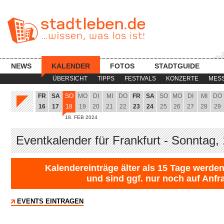
NEWS
KALENDER
FOTOS
STADTGUIDE
ÜBERSICHT
TIPPS
FESTIVALS
KONZERTE
MES
FR
SA
SO
MO
DI
MI
DO
FR
SA
SO
MO
DI
MI
DO
16
17
18
19
20
21
22
23
24
25
26
27
28
29
18. FEB 2024
Eventkalender für Frankfurt - Sonntag,
Kalendereinträge älter als 15 Tage werden
und sind ggf. nur noch auf Anfr
EVENTS EINTRAGEN