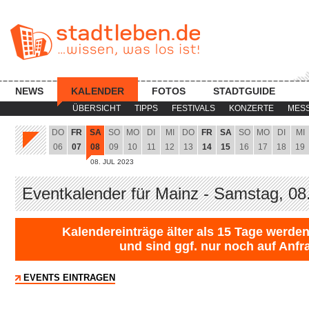
NEWS
KALENDER
FOTOS
STADTGUIDE
ÜBERSICHT
TIPPS
FESTIVALS
KONZERTE
MES
DO
FR
SA
SO
MO
DI
MI
DO
FR
SA
SO
MO
DI
MI
06
07
08
09
10
11
12
13
14
15
16
17
18
19
08. JUL 2023
Eventkalender für Mainz - Samstag, 08
Kalendereinträge älter als 15 Tage werden
und sind ggf. nur noch auf Anfr
EVENTS EINTRAGEN