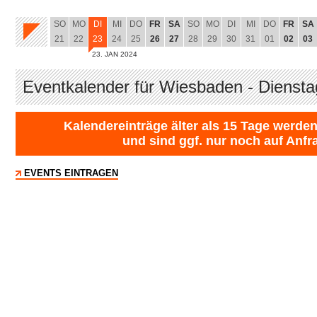
SO
MO
DI
MI
DO
FR
SA
SO
MO
DI
MI
DO
FR
SA
21
22
23
24
25
26
27
28
29
30
31
01
02
03
23. JAN 2024
Eventkalender für Wiesbaden - Diensta
Kalendereinträge älter als 15 Tage werden
und sind ggf. nur noch auf Anfr
EVENTS EINTRAGEN