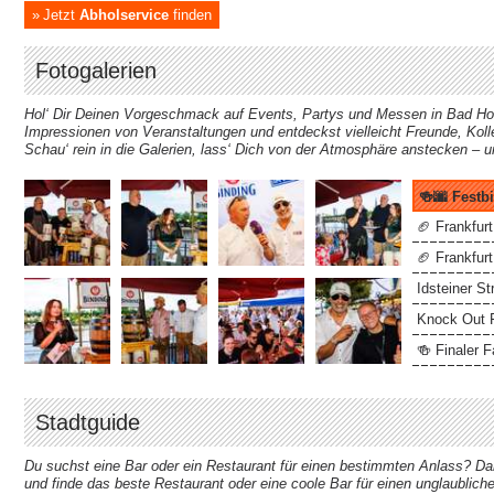
Jetzt
Abholservice
finden
Fotogalerien
Hol‘ Dir Deinen Vorgeschmack auf Events, Partys und Messen in Bad H
Impressionen von Veranstaltungen und entdeckst vielleicht Freunde, Koll
Schau‘ rein in die Galerien, lass‘ Dich von der Atmosphäre anstecken – 
🍻🌆 Festbi
🏈 Frankfur
🏈 Frankfurt
Idsteiner St
Knock Out F
🍻 Finaler F
Stadtguide
Du suchst eine Bar oder ein Restaurant für einen bestimmten Anlass? Dan
und finde das beste Restaurant oder eine coole Bar für einen unglaublic