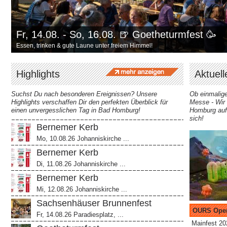
Fr, 14.08. - So, 16.08. 🍺 Goetheturmfest 🥳
Essen, trinken & gute Laune unter freiem Himmel!
Highlights
Aktuell
Suchst Du nach besonderen Ereignissen? Unsere
Ob einmalige
Highlights verschaffen Dir den perfekten Überblick für
Messe - Wir 
einen unvergesslichen Tag in Bad Homburg!
Homburg auf
sich!
Bernemer Kerb
Mo, 10.08.26 Johanniskirche ...
Bernemer Kerb
Di, 11.08.26 Johanniskirche ...
Bernemer Kerb
Mi, 12.08.26 Johanniskirche ...
Sachsenhäuser Brunnenfest
OURS Open
Fr, 14.08.26 Paradiesplatz, ...
Mainfest 20