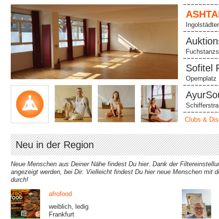
ASHTA
FRANK
Ingolstädte
am Main
Auktion
Fuchstanzs
Sofitel
Opernplatz 
AyurSou
Schifferstr
Main
Clubs & Di
Neu in der Region
Neue Menschen aus Deiner Nähe findest Du hier. Dank der Filtereinstellun
angezeigt werden, bei Dir. Vielleicht findest Du hier neue Menschen mit 
durch!
afrofood
weiblich, ledig
Frankfurt