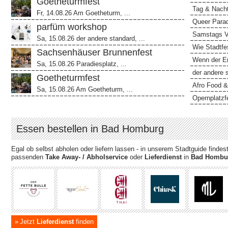
Goetheturmfest
Tag & Nach
Fr, 14.08.26 Am Goetheturm, ...
Queer Parad
parfüm workshop
Samstags Vi
Sa, 15.08.26 der andere standard, ...
Wie Stadtfes
Sachsenhäuser Brunnenfest
Wenn der Er
Sa, 15.08.26 Paradiesplatz, ...
der andere 
Goetheturmfest
Afro Food &
Sa, 15.08.26 Am Goetheturm, ...
Opernplatzf
Essen bestellen in Bad Homburg
Egal ob selbst abholen oder liefern lassen - in unserem Stadtguide finde
passenden
Take Away- / Abholservice
oder
Lieferdienst
in
Bad Hombu
Jetzt
Lieferdienst
finden