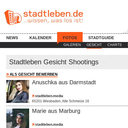
NEWS
KALENDER
FOTOS
STADTGUIDE
GALERIEN
GESICHT
CHARTS
Stadtleben Gesicht Shootings
ALS GESICHT BEWERBEN
Anuschka aus Darmstadt
stadtleben.media
65201 Wiesbaden, Alte Schmelze 16
Marie aus Marburg
stadtleben.media