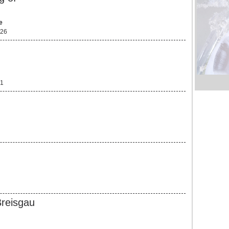
e
 26
 1
Breisgau