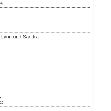
5A
, Lynn und Sandra
e
 26