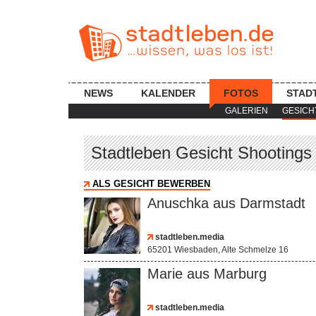
NEWS
KALENDER
FOTOS
STAD
GALERIEN
GESICH
Stadtleben Gesicht Shootings
ALS GESICHT BEWERBEN
Anuschka aus Darmstadt
stadtleben.media
65201 Wiesbaden, Alte Schmelze 16
Marie aus Marburg
stadtleben.media