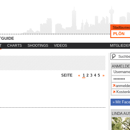
Stadtauswa
PLÖN
TGUIDE
T
CHARTS
SHOOTINGS
VIDEOS
MITGLIEDE
ANMELDE
SEITE
«
1
2
3
4
5
»
Kostenlo
Mit Fac
LINDA A