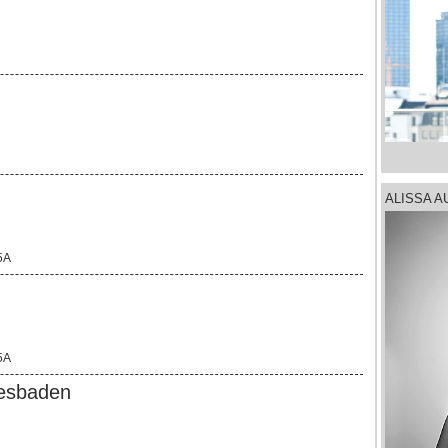
ALISSA 
5A
5A
iesbaden