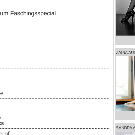
zum Faschingsspecial
ZAINA AU
5A
e
 26
SANDRA 
g of