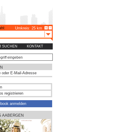
hl:
Umkreis: 25 km
R SUCHEN
KONTAKT
N
s registrieren
ebook anmelden
US AABERGEN