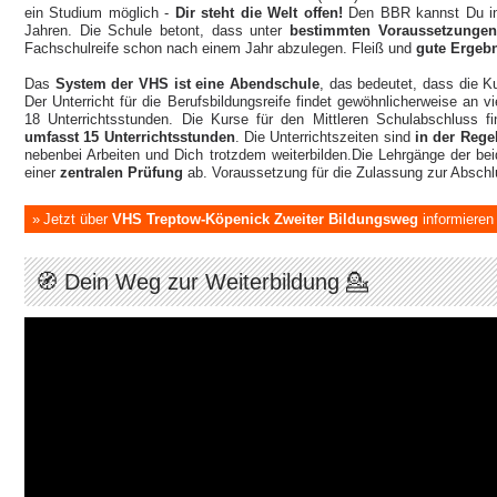
ein Studium möglich -
Dir steht die Welt offen!
Den BBR kannst Du in
Jahren. Die Schule betont, dass unter
bestimmten Voraussetzungen
Fachschulreife schon nach einem Jahr abzulegen. Fleiß und
gute Ergeb
Das
System der VHS ist eine Abendschule
, das bedeutet, dass die K
Der Unterricht für die Berufsbildungsreife findet gewöhnlicherweise an v
18 Unterrichtsstunden. Die Kurse für den Mittleren Schulabschluss f
umfasst 15 Unterrichtsstunden
. Die Unterrichtszeiten sind
in der Regel
nebenbei Arbeiten und Dich trotzdem weiterbilden.Die Lehrgänge der b
einer
zentralen Prüfung
ab. Voraussetzung für die Zulassung zur Abschlu
Jetzt über
VHS Treptow-Köpenick Zweiter Bildungsweg
informieren
🧭 Dein Weg zur Weiterbildung 💁