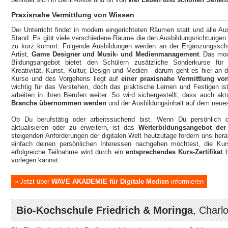
Praxisnahe Vermittlung von Wissen
Der Unterricht findet in modern eingerichteten Räumen statt und alle A
Stand. Es gibt viele verschiedene Räume die den Ausbildungsrichtungen 
zu kurz kommt. Folgende Ausbildungen werden an der Ergänzungsschu
Artist,
Game Designer und Musik- und Medienmanagement
. Das mod
Bildungsangebot bietet den Schülern zusätzliche Sonderkurse für Z
Kreativität, Kunst, Kultur, Design und Medien - darum geht es hier a
Kurse und des Vorgehens liegt auf
einer praxisnahe Vermittlung vo
wichtig für das Verstehen, doch das praktische Lernen und Festigen is
arbeiten in ihren Berufen weiter. So wird sichergestellt, dass auch ak
Branche übernommen werden
und der Ausbildungsinhalt auf dem neues
Ob Du berufstätig oder arbeitssuchend bist. Wenn Du persönlich da
aktualisieren oder zu erweitern, ist das
Weiterbildungsangebot de
steigenden Anforderungen der digitalen Welt heutzutage fordern uns her
einfach deinen persönlichen Interessen nachgehen möchtest, die Ku
erfolgreiche Teilnahme wird durch ein
entsprechendes Kurs-Zertifikat
b
vorlegen kannst.
Jetzt über
WAVE AKADEMIE für Digitale Medien
informieren
Bio-Kochschule Friedrich & Moringa
, Charl