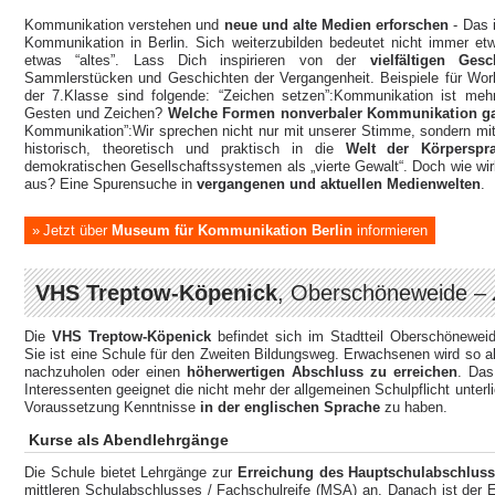
Kommunikation verstehen und
neue und alte Medien erforschen
- Das 
Kommunikation in Berlin. Sich weiterzubilden bedeutet nicht immer et
etwas “altes”. Lass Dich inspirieren von der
vielfältigen Ge
Sammlerstücken und Geschichten der Vergangenheit. Beispiele für Wo
der 7.Klasse sind folgende: “Zeichen setzen”:Kommunikation ist me
Gesten und Zeichen?
Welche Formen nonverbaler Kommunikation ga
Kommunikation”:Wir sprechen nicht nur mit unserer Stimme, sondern mi
historisch, theoretisch und praktisch in die
Welt der Körperspr
demokratischen Gesellschaftssystemen als „vierte Gewalt“. Doch wie w
aus? Eine Spurensuche in
vergangenen und aktuellen Medienwelten
.
Jetzt über
Museum für Kommunikation Berlin
informieren
VHS Treptow-Köpenick
, Oberschöneweide –
Die
VHS Treptow-Köpenick
befindet sich im Stadtteil Oberschönewe
Sie ist eine Schule für den Zweiten Bildungsweg. Erwachsenen wird so 
nachzuholen oder einen
höherwertigen Abschluss zu erreichen
. Das
Interessenten geeignet die nicht mehr der allgemeinen Schulpflicht unterli
Voraussetzung Kenntnisse
in der englischen Sprache
zu haben.
Kurse als Abendlehrgänge
Die Schule bietet Lehrgänge zur
Erreichung des Hauptschulabschluss
mittleren Schulabschlusses / Fachschulreife (MSA) an. Danach ist der E