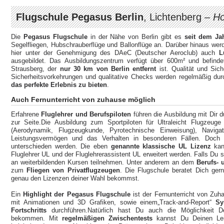
Flugschule Pegasus Berlin
, Lichtenberg –
Ho
Die
Pegasus Flugschule
in der Nähe von Berlin gibt es
seit dem Ja
Segelfliegen, Hubschrauberflüge und Ballonflüge an. Darüber hinaus werd
hier unter der Genehmigung des DAeC (Deutscher Aeroclub) auch
L
ausgebildet. Das Ausbildungszentrum verfügt über 600m² und befindet
Strausberg, der
nur 30 km von Berlin
entfernt
ist. Qualität und Sic
Sicherheitsvorkehrungen und qualitative Checks werden regelmäßig du
das perfekte Erlebnis zu bieten
.
Auch Fernunterricht von zuhause möglich
Erfahrene
Fluglehrer und Berufspiloten
führen die Ausbildung mit Dir d
zur Seite.Die Ausbildung zum Sportpiloten für Ultraleicht Flugzeu
(Aerodynamik, Flugzeugkunde, Pyrotechnische Einweisung), Navigati
Leistungsvermögen und das Verhalten in besonderen Fällen. Doch
unterschieden werden. Die eben
genannte klassische UL Lizenz
kan
Fluglehrer UL und der Fluglehrerassistent UL erweitert werden. Falls Du 
an weiterbildenden Kursen teilnehmen. Unter anderem an dem
Berufs- 
zum
Fliegen von Privatflugzeugen
. Die Flugschule beratet Dich ger
genau den Lizenzen deiner Wahl bekommst.
Ein
Highlight der Pegasus Flugschule
ist der Fernunterricht von Zuh
mit Animationen und 3D Grafiken, sowie einem„Track-and-Report“
Sy
Fortschritts
durchführen.Natürlich hast Du auch die Möglichkeit D
bekommen. Mit
regelmäßigen Zwischentests
kannst Du Deinen Leis