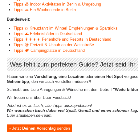
Tipps 🎳 Indoor Aktivitäten in Berlin & Umgebung
Tipps 🚗 Ein Wochenende in Berlin
Bundesweit:
Tipps ⛄ Kreuzfahrt im Winter! Empfehlungen & Spartricks
Tipps 🌊 Erlebnisbäder in Deutschland
Tipps 👨‍👩‍👧‍👦 Ferienhöfe und Resorts in Deutschland
Tipps 😎 Freizeit & Urlaub an der Weinstraße
Tipps 🏕 Campingplätze in Deutschland
Was fehlt zum perfekten Guide? Jetzt seid Ihr 
Haben wir eine
Vorstellung, eine Location
oder
einen Hot-Spot
vergesse
Geheimtipp
, den wir auch vorstellen müssen?!
Schreibt uns Eure Anregungen & Wünsche mit dem Betreff
"Weiterbildu
Wir freuen uns über Euer Feedback!
Jetzt ist es an Euch, alle Tipps auszuprobieren!
Wir wünschen Euch dabei viel Spaß, Genuß und einen schönen Tag
Euer stadtleben.de-Team.
Jetzt
Deinen Vorschlag
senden