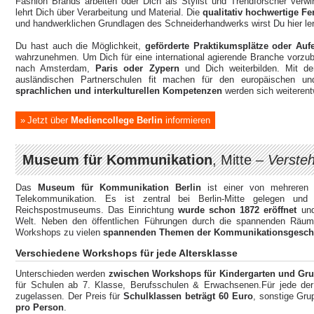
Fashion Brands arbeiten oder Dich als Stylist und Trendforscher verwir
lehrt Dich über Verarbeitung und Material. Die
qualitativ hochwertige Fe
und handwerklichen Grundlagen des Schneiderhandwerks wirst Du hier l
Du hast auch die Möglichkeit,
geförderte Praktikumsplätze oder Aufe
wahrzunehmen. Um Dich für eine international agierende Branche vorzu
nach Amsterdam,
Paris oder Zypern
und Dich weiterbilden. Mit d
ausländischen Partnerschulen fit machen für den europäischen und
sprachlichen und interkulturellen Kompetenzen
werden sich weiterent
Jetzt über
Mediencollege Berlin
informieren
Museum für Kommunikation
, Mitte –
Verste
Das
Museum für Kommunikation Berlin
ist einer von mehreren 
Telekommunikation. Es ist zentral bei Berlin-Mitte gelegen un
Reichspostmuseums. Das Einrichtung
wurde schon 1872 eröffnet
und
Welt. Neben den öffentlichen Führungen durch die spannenden Räum
Workshops zu vielen
spannenden Themen der Kommunikationsgesch
Verschiedene Workshops für jede Altersklasse
Unterschieden werden
zwischen Workshops für Kindergarten und Gr
für Schulen ab 7. Klasse, Berufsschulen & Erwachsenen.Für jede de
zugelassen. Der Preis für
Schulklassen beträgt 60 Euro
, sonstige Gr
pro Person
.