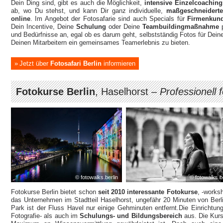
Dein Ding sind, gibt es auch die Möglichkeit,
intensive Einzelcoaching
ab, wo Du stehst, und kann Dir ganz individuelle,
maßgeschneiderte
online
. Im Angebot der Fotosafarie sind auch Specials für
Firmenkun
Dein Incentive, Deine
Schulung
oder Deine
Teambuildingmaßnahme
und Bedürfnisse an, egal ob es darum geht, selbstständig Fotos für Dei
Deinen Mitarbeitern ein gemeinsames Teamerlebnis zu bieten.
Jetzt über
Fotosafari Berlin
informieren
Fotokurse Berlin
, Haselhorst –
Professionell 
© fotowalks.berlin
© fotowalks.b
Fotokurse Berlin bietet schon
seit 2010 interessante Fotokurse
, -worksh
das Unternehmen im Stadtteil Haselhorst, ungefähr 20 Minuten von Berlin-
Park ist der Fluss Havel nur einige Gehminuten entfernt.Die Einrichtung
Fotografie- als auch im
Schulungs- und Bildungsbereich
aus. Die Kurs