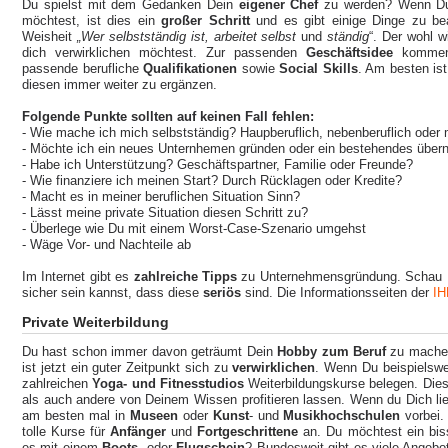
Du spielst mit dem Gedanken Dein
eigener Chef
zu werden? Wenn Du 
möchtest, ist dies ein
großer Schritt
und es gibt einige Dinge zu be
Weisheit
„Wer selbstständig ist, arbeitet
selbst
und
ständig
“. Der wohl w
dich verwirklichen möchtest. Zur passenden
Geschäftsidee
kommen 
passende berufliche
Qualifikationen
sowie
Social Skills
. Am besten is
diesen immer weiter zu ergänzen.
Folgende Punkte sollten auf keinen Fall fehlen:
- Wie mache ich mich selbstständig? Haupberuflich, nebenberuflich ode
- Möchte ich ein neues Unternhemen gründen oder ein bestehendes übe
- Habe ich Unterstützung? Geschäftspartner, Familie oder Freunde?
- Wie finanziere ich meinen Start? Durch Rücklagen oder Kredite?
- Macht es in meiner beruflichen Situation Sinn?
- Lässt meine private Situation diesen Schritt zu?
- Überlege wie Du mit einem Worst-Case-Szenario umgehst
- Wäge Vor- und Nachteile ab
Im Internet gibt es
zahlreiche Tipps
zu Unternehmensgründung. Schau Di
sicher sein kannst, dass diese
seriös
sind. Die Informationsseiten der
IH
Private Weiterbildung
Du hast schon immer davon geträumt Dein
Hobby zum Beruf
zu mache
ist jetzt ein guter Zeitpunkt sich zu
verwirklichen
. Wenn Du beispielswe
zahlreichen
Yoga- und Fitnesstudios
Weiterbildungskurse belegen. Dies
als auch andere von Deinem Wissen profitieren lassen. Wenn du Dich li
am besten mal in
Museen
oder
Kunst
- und
Musikhochschulen
vorbei. 
tolle Kurse für
Anfänger
und
Fortgeschrittene
an. Du möchtest ein bi
es mit einem
Boots-
oder
Flugschein
? Bundesweit gibt es viele Angebot