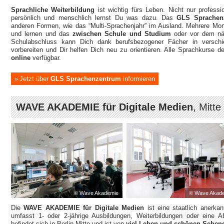
Sprachliche Weiterbildung
ist wichtig fürs Leben. Nicht nur professi
persönlich und menschlich lernst Du was dazu. Das
GLS Sprachen
anderen Formen, wie das “Multi-Sprachenjahr” im Ausland. Mehrere Mon
und lernen und das
zwischen Schule und Studium
oder vor dem nä
Schulabschluss kann Dich dank berufsbezogener Fächer in versch
vorbereiten und Dir helfen Dich neu zu orientieren. Alle Sprachkurse
online
verfügbar.
Jetzt über
GLS Sprachenzentrum
informieren
WAVE AKADEMIE für Digitale Medien
, Mitte
© Wave Akademie
© Wave Akad
Die
WAVE AKADEMIE für Digitale Medien
ist eine staatlich anerka
umfasst 1- oder 2-jährige Ausbildungen, Weiterbildungen oder eine
befindet sich in Berlin-Mitte und ist von
viel Leben und schönen Sehen