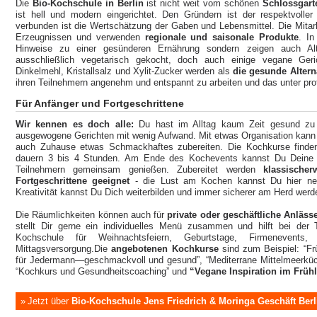
Die
Bio-Kochschule in Berlin
ist nicht weit vom schönen
Schlossgart
ist hell und modern eingerichtet. Den Gründern ist der respektvolle
verbunden ist die Wertschätzung der Gaben und Lebensmittel. Die Mitarb
Erzeugnissen und verwenden
regionale und saisonale Produkte
. In
Hinweise zu einer gesünderen Ernährung sondern zeigen auch Alter
ausschließlich vegetarisch gekocht, doch auch einige vegane Geri
Dinkelmehl, Kristallsalz und Xylit-Zucker werden als
die gesunde Altern
ihren Teilnehmern angenehm und entspannt zu arbeiten und das unter prof
Für Anfänger und
Fortgeschrittene
Wir kennen es doch alle:
Du hast im Alltag kaum Zeit gesund zu 
ausgewogene Gerichten mit wenig Aufwand. Mit etwas Organisation kann
auch Zuhause etwas Schmackhaftes zubereiten. Die Kochkurse find
dauern 3 bis 4 Stunden. Am Ende des Kochevents kannst Du Deine 
Teilnehmern gemeinsam genießen. Zubereitet werden
klassische
Fortgeschrittene geeignet
- die Lust am Kochen kannst Du hier ne
Kreativität kannst Du Dich weiterbilden und immer sicherer am Herd wer
Die Räumlichkeiten können auch für
private oder geschäftliche Anläs
stellt Dir gerne ein individuelles Menü zusammen und hilft bei der 
Kochschule für Weihnachtsfeiern, Geburtstage, Firmenevent
Mittagsversorgung.Die
angebotenen Kochkurse
sind zum Beispiel: “Frü
für Jedermann—geschmackvoll und gesund”, “Mediterrane Mittelmeerküch
“Kochkurs und Gesundheitscoaching” und
“Vegane Inspiration im Früh
Jetzt über
Bio-Kochschule Jens Friedrich & Moringa Geschäft Berl