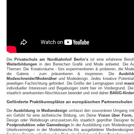
Die
Privatschule am Nordbahnhof Berlin’s
ist eine erfahrene Beruf
Weiterbildungen
in den Bereichen Grafik und Mode anbietet. Die Auf
Themen: Die Kreativräume - fürs experimentieren & probieren, die Mod
die Galerie - zum präsentieren & inspirieren. Die
Ausbil
Modeschneider/Modenäher
und Modedesign. Jedes kreative Potential 
jeweiligen Fachrichtung gefördert. Die Größe der Lerngruppen sind
maxi
individueller Interessen und Begabungen steht hier im Vordergrund. D
staatlich anerkannten Abschlüssen beendet und sind daher
BAföG-förde
Geförderte Praktikumsplätze
an europäischen Partnerschulen
Die
Ausbildung in Mediendesign
umfasst den souveränen Umgang mit p
ein Gefühl für eine ästhetische Bildung, um Deine
Vision über Form,
Design oder Webdesign umzusetzen.Als staatlich geprüfter Designer bi
Postproduktion oder Gamedesign
.In der Ausbildung zum Modedesigne
Urteilsvermögen in der Modebranche.Als ausgebildeter Mediendesigner