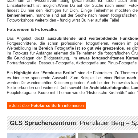
Maximum an Wissensvermittlung gewährleistet ist. Doch auch ein
Einzelunterricht ist möglich.Wenn Du auf der Suche nach einem Fotok
findest Du hier den Richtigen für Dich. Einige Teilnehmer möchten di
kennenlernen
, manche sind auf der Suche nach neuen fotografischen I
Fotoworkshops weiterbilden - fündig wirst Du hier auf alle Fälle!
Fotoreisen & Fotowalks
Das Angebot deckt
auszubildende und weiterbildende Funktion
Fortgeschrittene, die schon professionell fotografieren, werden im 
Weiterbildung
im Bereich Fotografie ist so gut wie grenzenlos
, es gi
im Fotokurs für Anfänger erlernen die Teilnehmer die fotografischen Gr
die Grundlagen der Bildgestaltung. Im
etwas fortgeschrittenen Kurse
Portraitfotografie, Dessous-Fotografie, Aktfotografie und Pinup-Fotografie
Ein
Highlight der “Fotokurse Berlin”
sind die Fotoreisen. Zu Themen der
es hier eine spannende Auswahl. Zum Beispiel bei einer
Reise nach
werden Dir wunderschöne Kulissen geboten. Auch bei den Fotowalks kan
Seite erkunden und widmest Dich sowohl der
Architekturfotografie, La
Peoplefotografie. Kurse mit Themen wie die “Historische Kirchhöfe” oder 
Jetzt über
Fotokurse Berlin
informieren
GLS Sprachenzentrum
, Prenzlauer Berg –
Sp