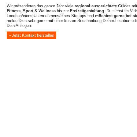
Wir präsentieren das ganze Jahr viele
regional ausgerichtete
Guides mi
Fitness, Sport & Wellness
bis zur
Freizeitgestaltung
. Du siehst im Vide
Location/eines Unternehmens/eines Startups und
möchtest gerne bei st
melde Dich sehr gerne mit einer kurzen Beschreibung Deiner Location o
Dein Anliegen.
Jetzt Kontakt herstellen