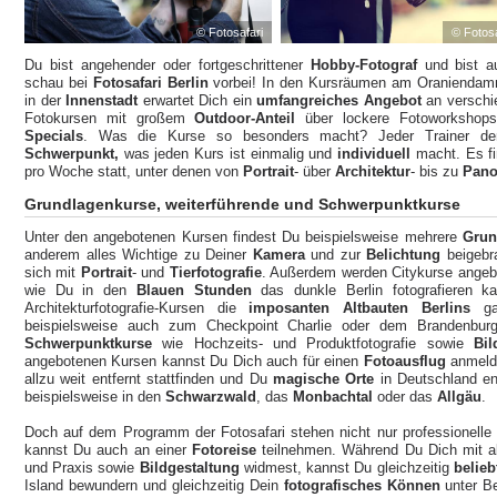
© Fotosafari
© Fotosa
Du bist angehender oder fortgeschrittener
Hobby-Fotograf
und bist a
schau bei
Fotosafari Berlin
vorbei! In den Kursräumen am Oranienda
in der
Innenstadt
erwartet Dich ein
umfangreiches Angebot
an verschi
Fotokursen mit großem
Outdoor-Anteil
über lockere Fotoworkshop
Specials
. Was die Kurse so besonders macht? Jeder Trainer de
Schwerpunkt,
was jeden Kurs ist einmalig und
individuell
macht. Es f
pro Woche statt, unter denen von
Portrait
- über
Architektur
- bis zu
Pano
Grundlagenkurse, weiterführende und Schwerpunktkurse
Unter den angebotenen Kursen findest Du beispielsweise mehrere
Grun
anderem alles Wichtige zu Deiner
Kamera
und zur
Belichtung
beigebr
sich mit
Portrait
- und
Tierfotografie
. Außerdem werden Citykurse angebot
wie Du in den
Blauen Stunden
das dunkle Berlin fotografieren k
Architekturfotografie-Kursen die
imposanten Altbauten Berlins
ga
beispielsweise auch zum Checkpoint Charlie oder dem Brandenburge
Schwerpunktkurse
wie Hochzeits- und Produktfotografie sowie
Bi
angebotenen Kursen kannst Du Dich auch für einen
Fotoausflug
anmelde
allzu weit entfernt stattfinden und Du
magische Orte
in Deutschland en
beispielsweise in den
Schwarzwald
, das
Monbachtal
oder das
Allgäu
.
Doch auf dem Programm der Fotosafari stehen nicht nur professionell
kannst Du auch an einer
Fotoreise
teilnehmen. Während Du Dich mit a
und Praxis sowie
Bildgestaltung
widmest, kannst Du gleichzeitig
belieb
Island bewundern und gleichzeitig Dein
fotografisches Können
unter Be