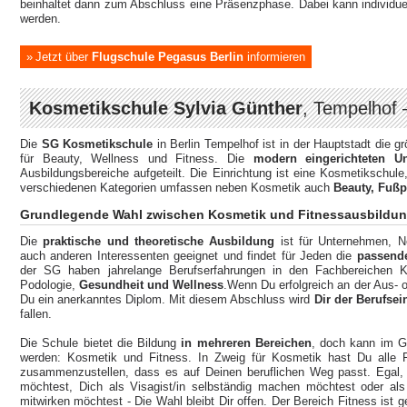
beinhaltet dann zum Abschluss eine Präsenzphase. Dabei kann individue
werden.
Jetzt über
Flugschule Pegasus Berlin
informieren
Kosmetikschule Sylvia Günther
, Tempelhof
Die
SG Kosmetikschule
in Berlin Tempelhof ist in der Hauptstadt die g
für Beauty, Wellness und Fitness. Die
modern eingerichteten Un
Ausbildungsbereiche aufgeteilt. Die Einrichtung ist eine Kosmetikschu
verschiedenen Kategorien umfassen neben Kosmetik auch
Beauty, Fußp
Grundlegende Wahl zwischen Kosmetik und Fitnessausbildu
Die
praktische und theoretische Ausbildung
ist für Unternehmen, Ne
auch anderen Interessenten geeignet und findet für Jeden die
passende
der SG haben jahrelange Berufserfahrungen in den Fachbereichen Kos
Podologie,
Gesundheit und Wellness
.Wenn Du erfolgreich an der Aus- o
Du ein anerkanntes Diplom. Mit diesem Abschluss wird
Dir der Berufsei
fallen.
Die Schule bietet die Bildung
in mehreren Bereichen
, doch kann im G
werden: Kosmetik und Fitness. In Zweig für Kosmetik hast Du alle Fr
zusammenzustellen, dass es auf Deinen beruflichen Weg passt. Egal
möchtest, Dich als Visagist/in selbständig machen möchtest oder al
mitwirken möchtest - Die Wahl bleibt Dir offen. Der Bereich Fitness ist g