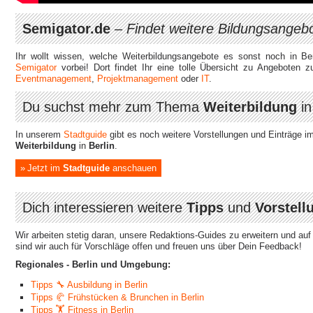
Semigator.de
–
Findet weitere Bildungsangeb
Ihr wollt wissen, welche Weiterbildungsangebote es sonst noch in Be
Semigator
vorbei! Dort findet Ihr eine tolle Übersicht zu Angeboten
Eventmanagement
,
Projektmanagement
oder
IT
.
Du suchst mehr zum Thema
Weiterbildung
i
In unserem
Stadtguide
gibt es noch weitere Vorstellungen und Einträge i
Weiterbildung
in
Berlin
.
Jetzt im
Stadtguide
anschauen
Dich interessieren weitere
Tipps
und
Vorstell
Wir arbeiten stetig daran, unsere Redaktions-Guides zu erweitern und au
sind wir auch für Vorschläge offen und freuen uns über Dein Feedback!
Regionales - Berlin und Umgebung:
Tipps 🔧 Ausbildung in Berlin
Tipps 🥐 Frühstücken & Brunchen in Berlin
Tipps 🏋 Fitness in Berlin