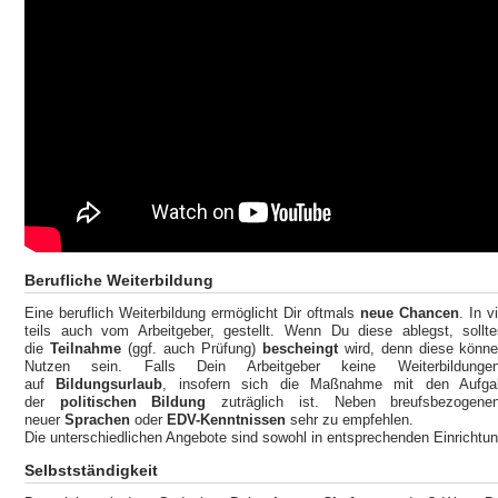
Berufliche Weiterbildung
Eine beruflich Weiterbildung ermöglicht Dir oftmals
neue Chancen
. In 
teils auch vom Arbeitgeber, gestellt. Wenn Du diese ablegst, sollt
die
Teilnahme
(ggf. auch Prüfung)
bescheingt
wird, denn diese können
Nutzen sein. Falls Dein Arbeitgeber keine Weiterbildun
auf
Bildungsurlaub
, insofern sich die Maßnahme mit den Aufgab
der
politischen Bildung
zuträglich ist. Neben breufsbezogene
neuer
Sprachen
oder
EDV-Kenntnissen
sehr zu empfehlen.
Die unterschiedlichen Angebote sind sowohl in entsprechenden Einrichtung
Selbstständigkeit