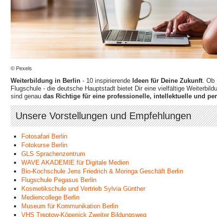
© Pexels
Weiterbildung in Berlin
- 10 inspirierende
Ideen für Deine Zukunft
. Ob
Flugschule - die deutsche Hauptstadt bietet Dir eine vielfältige Weiterb
sind genau
das Richtige für eine professionelle, intellektuelle und p
Unsere Vorstellungen und Empfehlungen
Fotosafari Berlin
Fotokurse Berlin
GLS Sprachenzentrum
WAVE AKADEMIE für Digitale Medien
Bio-Kochschule Jens Friedrich & Moringa Geschäft Berlin
Flugschule Pegasus Berlin
Kosmetikschule und Vertrieb Sylvia Günther
Mediencollege Berlin
Museum für Kommunikation Berlin
VHS Treptow-Köpenick Zweiter Bildungsweg