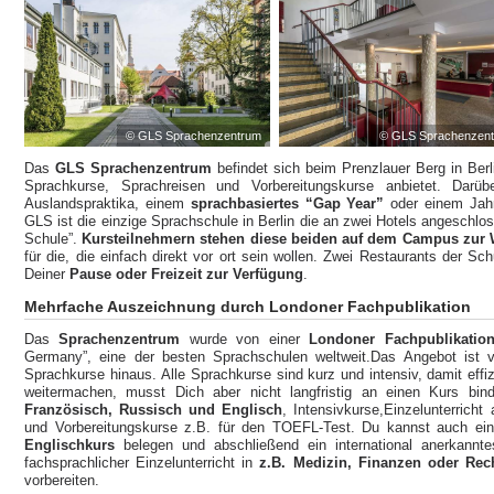
© GLS Sprachenzentrum
© GLS Sprachenzen
Das
GLS Sprachenzentrum
befindet sich beim Prenzlauer Berg in Berli
Sprachkurse, Sprachreisen und Vorbereitungskurse anbietet. Darüb
Auslandspraktika, einem
sprachbasiertes “Gap Year”
oder einem Jah
GLS ist die einzige Sprachschule in Berlin die an zwei Hotels angeschlos
Schule”.
Kursteilnehmern stehen diese beiden auf dem Campus zur 
für die, die einfach direkt vor ort sein wollen. Zwei Restaurants der Sc
Deiner
Pause oder Freizeit zur Verfügung
.
Mehrfache Auszeichnung durch Londoner Fachpublikation
Das
Sprachenzentrum
wurde von einer
Londoner Fachpublikatio
Germany”, eine der besten Sprachschulen weltweit.Das Angebot ist vi
Sprachkurse hinaus. Alle Sprachkurse sind kurz und intensiv, damit effiz
weitermachen, musst Dich aber nicht langfristig an einen Kurs bi
Französisch, Russisch und Englisch
, Intensivkurse,Einzelunterricht
und Vorbereitungskurse z.B. für den TOEFL-Test. Du kannst auch ei
Englischkurs
belegen und abschließend ein international anerkannte
fachsprachlicher Einzelunterricht in
z.B. Medizin, Finanzen oder Rech
vorbereiten.